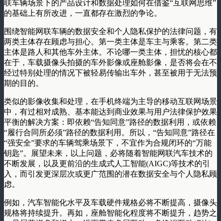
联车辆场景下的产品设计和数据处理如何在借鉴“互联网思维”
的基础上有所改进，一直都存在激烈的争论。
围绕智能网联车辆的数据安全和个人隐私保护的法律问题，有
两类主体存在顾虑与担心。第一类主体是车主与乘客。第二类
主体是路人和其他车外主体。不论哪一类主体，担忧的核心都
在于，车载摄像头拍摄的车外影像或座舱影像，是否将会在不
经过特别处理的情况下被轻易传输出车外，甚至被用于无法预
期的目的。
类似的影像收集和处理，在手机终端为主导的移动互联网场景
中，有过相对成熟、基本能达到商业效果与用户法律保护效果
平衡的解决方案：即依赖“告知同意”路径的数据利用，或依赖
“履行合同所必须”路径的数据利用。所以，“告知同意”路径在
“强安全”要求的车辆驾乘场景下，不宜作为合规闭环的“万能
钥匙”。展望未来，以上问题，必将随着智能网联汽车技术的
不断发展，以及更前沿的生成式人工智能(AIGC)等技术的引
入，而引发更深层次或更广范围的潜在数据安全与个人隐私顾
虑。
例如，汽车智能化水平及车载硬件规格必将不断提高，摄像头
规格将持续提升。再如，座舱智能化程度将不断提升，趋势之