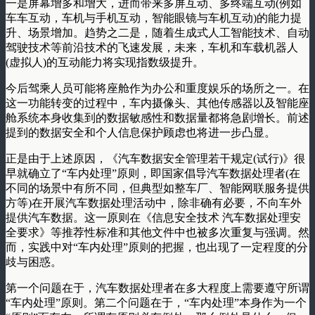
一是屏幕增多和增大，进而带来多屏互动、多终端互动(例如
车车互动，车机与手机互动，智能眼镜与车机互动)的能力提
升、场景增加。趋势之二是，随着生成式人工智能技术、自动
驾驶技术等前沿技术的飞速发展，未来，车机和车载机器人
(虚拟人)的互动能力将实现指数级提升。
今后驾乘人员可能将座舱作为办公和重度娱乐的场所之一。在
这一功能转变的过程中，车内摄像头、其他传感器以及智能座
舱系统本身收集到的数据敏感性和数据量都将急剧增长。前述
提到的数据安全和个人信息保护顾虑也将进一步凸显。
正是由于上述原因，《汽车数据安全管理若干规定(试行)》很
早就确立了“车内处理”原则，即国家倡导汽车数据处理者(在
不同的场景中有所不同，但典型如整车厂、智能网联服务提供
方等)在开展汽车数据处理活动中，除非确有必要，不向车外
提供汽车数据。这一原则在《信息安全技术 汽车数据处理安
全要求》等推荐性标准和其他文件中也被多次重复与强调。然
而，实践中对“车内处理”原则的把握，也出现了一定程度的分
歧与困惑。
第一个问题在于，汽车数据处理者在多大程度上需要遵守所谓
“车内处理”原则。第二个问题在于，“车内处理”本身作为一个