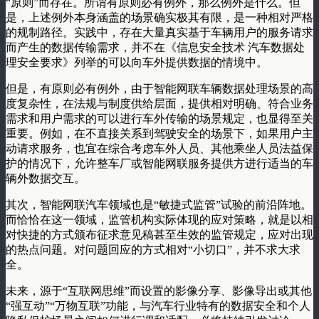
“原则”而存在。所谓有原则必有例外，那么例外是什么。但
是，上述例外本身涵盖的场景确实极其有限，是一种相对严格
的规制路径。实践中，存在大量真实基于车辆用户的服务请求
而产生的数据传输需求，并不在《信息安全技术 汽车数据处
理安全要求》列举的可以向车外提供数据的情境中。
但是，有原则必有例外，由于智能网联车辆数据处理场景的高
度复杂性，在法规与制度供给层面，提供相对明确、符合业务
需求和用户需求的可以进行车外传输的场景规定，也显得至关
重要。例如，在不直接关系到驾驶安全的场景下，如果用户主
动请求服务，也宜在综合考虑车外人员、其他乘坐人员法益保
护的情况下，允许整车厂或智能网联服务提供方进行适当的车
辆外数据交互。
其次，智能网联汽车领域也是“敏捷式监管”试验的前沿阵地。
而恰恰在这一领域，监管机构实际体现的应对策略，就是以相
对快捷的方式颁布征求意见稿甚至生效的监管规定，应对出现
的热点问题。对问题回应的方式相对“小切口”，并不求大求
全。
未来，源于“互联网思维”而设置的影像分享、影像导出或其他
“强互动”“万物互联”功能，与汽车行业特有的数据安全和个人