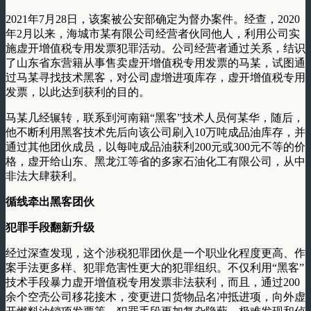
2021年7月28日，该案被公安部确定为督办案件。经查，2020
年2月以来，海城市某有限公司经营者伙同他人，利用公司实
施虚开增值税专用发票犯罪活动。公司经营者通过关系，结识
了山东省东营籍从事售卖虚开增值税专用发票的马某，试图通
过马某寻找技术黑客，对公司虚增进项库存，虚开增值税专用
发票，以此达到获利的目的。
马某几经辗转，联系到河南籍“黑客”技术人员何某华，随后，
他不断利用黑客技术先后向该公司刷入10万吨成品油库存，并
通过其他团伙成员，以每吨成品油获利200元或300元不等的价
格，虚开给山东、黑龙江等省的多家石油化工有限公司，从中
非法大肆获利。
循线牵出黑客团伙
犯罪手段翻新升级
经过深查发现，这个涉税犯罪团伙是一个职业化程度更高、作
案手法更多样、犯罪危害性更大的犯罪组织。不仅利用“黑客”
技术手段暴力虚开增值税专用发票非法获利，而且，通过200
余个空壳公司移花接木，变更进口货物品名冲抵进项，向外虚