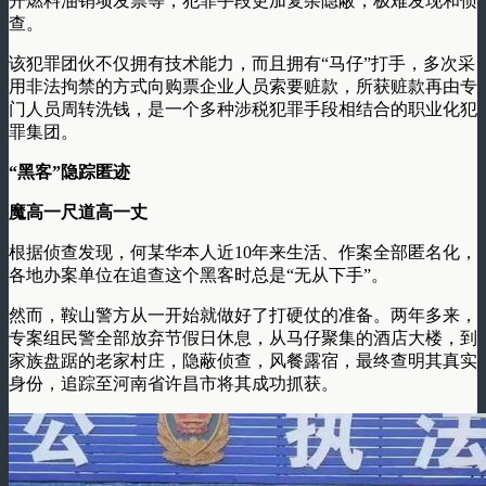
开燃料油销项发票等，犯罪手段更加复杂隐蔽，极难发现和侦
查。
该犯罪团伙不仅拥有技术能力，而且拥有“马仔”打手，多次采
用非法拘禁的方式向购票企业人员索要赃款，所获赃款再由专
门人员周转洗钱，是一个多种涉税犯罪手段相结合的职业化犯
罪集团。
“黑客”隐踪匿迹
魔高一尺道高一丈
根据侦查发现，何某华本人近10年来生活、作案全部匿名化，
各地办案单位在追查这个黑客时总是“无从下手”。
然而，鞍山警方从一开始就做好了打硬仗的准备。两年多来，
专案组民警全部放弃节假日休息，从马仔聚集的酒店大楼，到
家族盘踞的老家村庄，隐蔽侦查，风餐露宿，最终查明其真实
身份，追踪至河南省许昌市将其成功抓获。