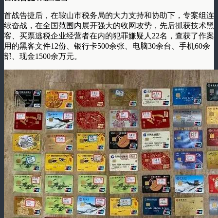
首战告捷后，在鞍山市税务局的大力支持和协助下，专案组连
续奋战，在全国范围内展开强大的收网攻势，先后抓获技术黑
客、买票逃税企业经营者在内的犯罪嫌疑人22名，查获了作案
用的黑客文件12份、银行卡500余张、电脑30余台、手机60余
部、现金1500余万元。