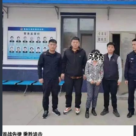
首战告捷 乘胜追击