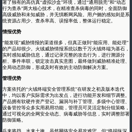
署了独有的高仿真“虚拟沙盒”环境，通过“通用脱壳”和“动态
行为查杀”两大核心技术，在精准查杀病毒的同时，全面防御
高级威胁和未知威胁，并无惧断网风险。用户侧的感知则是系
统资源占用少、查杀率高、误报率低，整体运行稳定。
情报优势
“能发现”威胁情报的渠道很多，但真正做到“能应用、能处理”
的产品却很少。火绒威胁情报系统以数千万火绒终端为基石，
实时感知威胁信息，通过记录完整的攻击行为，进行溯源分
析、事件串联，锁定攻击真实意图，最终做到威胁精准处理、
全局动态防御，形成及时有效的主动防御解决方案。
管理优势
方案依托的“火绒终端安全管理系统”在研发之初及版本迭代
中，均以客户实际需求为出发点，进行功能开发和细节调整。
产品拥有软硬件资产登记、漏洞与补丁管理、多级中心管理、
设备管控等众多实用易用功能，管理员可灵活定制分组策略，
通过可视化的全网安全动态、病毒威胁等信息，实时调整部署
防御策略。
兵来将挡，水来土掩。虽然网络安全易攻难守，但“终端纵深