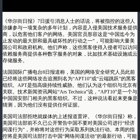
《华尔街日报》7日援引消息人士的话说，将被指控的这些人
涉嫌参与一项复杂的多年计划，内容是入侵美国技术服务提供
商，以危害他们客户的网络。美国官员形容这是“中国迄今为
止发动的最大胆和最具破坏性的行动之一”，可能影响大量美
国公司和政府机构。他们声称，这些黑客使得入侵者可以访问
依赖服务商提供各种数字服务的对象，比如技术基础设施或云
存储服务。
法国国际广播电台8日报道称，美国的网络安全研究人员此前
已经将这些网络攻击追溯到名为“APT10”或“云端跳跃”的黑客
组织。APT是指高级持续性威胁。他们认为这个组织与北京有
关联。技术新闻资讯网站“Ars Technica”说，“APT10”是一个与
中国国安部门相关的黑客组织。不过，这种说法看起来更像是
猜测，因为他们没有提供任何证据。
美国司法部拒绝就媒体的上述报道置评。《华尔街日报》称，
美国司法部前不久已公开警告中国不要对美国公司进行“经济
间谍行为”，并称将对这些行为采取系列执法行动。本周的指
控将是美国司法部打击中国“网络间谍活动”的最新行动，可能