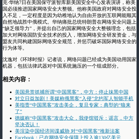
克·华纳7日在美国保守派智库新美国安全中心发表演讲，称美
国必须推进国家网络安全大整顿。他称美国政府对网络安全投
入不足，一定程度是因为幼稚地认为自由开放的互联网能顺其
自然地战胜中俄模式。华纳痛批总统特朗普在网络安全问题上
“缺乏领导力”，并提出自己的国家网络安全大整顿理念，包括
加大对网络国防安全技术的投入，增加网络安全研发资金，与
盟友共同构建国际网络安全规范，并惩罚破坏国际网络安全的
行为体等。
沈逸对《环球时报》记者说，网络问题已经成为美国动用国家
机器，包括法律武器对中国系统施压的一个组成部分。
相关内容：
美国悬赏抓捕所谓“中国黑客”，中方：停止抹黑中国
对立日益加剧！美媒称俄黑客“入侵”北约军人智能手机
美指责“中国黑客”攻击美企，复旦专家：典型的“狼来
了”
德媒称“中国黑客”攻击大众，我使馆驳斥：谣言，中方
坚决否认！
美渲染中国经济间谍威胁 对“中国黑客”推新法案
Facebook：已在网络安全保障上投入逾130亿美元