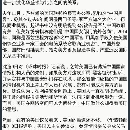
进一步激化华盛顿与北京之间的关系。
去年11月，匹兹堡的美国联邦检察官办公室起诉3名“中国黑
客”，称其在过去6年间网侵西门子等3家西方知名大企业，窃
取商业机密。起诉书中没有明确提到3名被告是否与中国政府
有关，但美媒纷纷指称他们是“中国国安部门的外包商”。2014
年，同样是匹兹堡检方起诉5名中国军官“用黑客手段入侵美国
钢铁企业和一家工会的电脑系统窃取商业机密”。中国外交
部、国防部相继表态，指责美方蓄意捏造事实，严重违反国际
关系基本准则。
沈逸9日对《环球时报》记者说，之前美国已有诱捕中国国家
情报机构人员的先例，如果美方对这次所谓“黑客组织”起诉，
并认定其与中国国安部门存在联系，那么被他们诬指的中国国
家情报机构的正常工作人员和家属，都有可能成为美方的目
标。沈逸认为，在网络安全问题上，美国人一直在胡搅蛮缠，
将正常的情报搜集活动和所谓的非法窃取商业机密混为一谈。
而且，美国在网络空间可以为所欲为，中国做什么却得看美国
的意思。
然而，在有的美国议员看来，美国的霸道还不够。《华盛顿邮
报》8日报道称，美国民主党参议员、参院情报委员会成员马