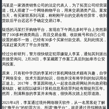
冯某是一家酒类销售公司的法定代表人，为了拓宽公司经营渠
道，找人搭建了一个网络购物平台，用来交易酒类产品。案发
当天，有买家联系到冯某，称刚刚平台的交易有些异常，收到
货款后平台迟迟不予确定交易订单。
疑惑的冯某打开购物平台，发现在下午两点多时平台上突然新
增了100多种酒类商品，而且交易金额、收款账号和自己公司
设置的都不一致，已经有30多个买家付款交易。见到此情况，
冯某赶紧关闭了平台并报警。
经过分析研判，警方很快锁定犯罪嫌疑人李某，通知其到派出
所接受询问。2月28日，李某藏匿了作案工具后到如皋市公安
局投案。
原来，只有初中学历的李某对计算机网络技术颇有兴趣，自学
了网络安全、技术方面的知识，但他并没有将学到的知识用在
正途上。2017年，李某因和他人一起攻击政府网站并向政府勒
索钱款，被法院以破坏计算机信息系统罪判处有期徒刑五年。
然而，刑满释放的李某并未悔改，很快再次踏上犯罪道路。
2021年4月，李某通过境外网络聊天软件，从一名黑客处了解
到“撸平台”的犯罪方法。所谓“撸平台”，就是通过寻找网络漏