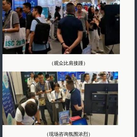
（观众比肩接踵）
（现场咨询氛围浓烈）