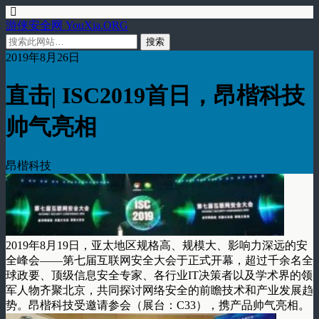
游侠安全网 YouXia.ORG
2019年8月26日
直击| ISC2019首日，昂楷科技
帅气亮相
昂楷科技
2019年8月19日，亚太地区规格高、规模大、影响力深远的安
全峰会——第七届互联网安全大会于正式开幕，超过千余名全
球政要、顶级信息安全专家、各行业IT决策者以及学术界的领
军人物齐聚北京，共同探讨网络安全的前瞻技术和产业发展趋
势。昂楷科技受邀请参会（展台：C33），携产品帅气亮相。