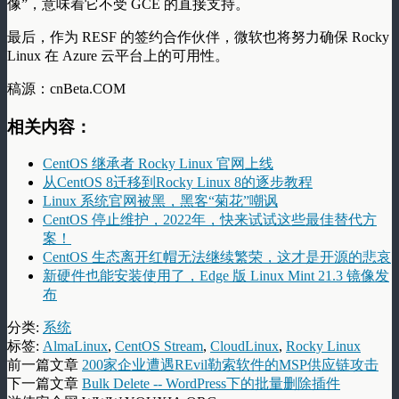
像”，意味着它不受 GCE 的直接支持。
最后，作为 RESF 的签约合作伙伴，微软也将努力确保 Rocky
Linux 在 Azure 云平台上的可用性。
稿源：cnBeta.COM
相关内容：
CentOS 继承者 Rocky Linux 官网上线
从CentOS 8迁移到Rocky Linux 8的逐步教程
Linux 系统官网被黑，黑客“菊花”嘲讽
CentOS 停止维护，2022年，快来试试这些最佳替代方
案！
CentOS 生态离开红帽无法继续繁荣，这才是开源的悲哀
新硬件也能安装使用了，Edge 版 Linux Mint 21.3 镜像发
布
分类:
系统
标签:
AlmaLinux
,
CentOS Stream
,
CloudLinux
,
Rocky Linux
前一篇文章
200家企业遭遇REvil勒索软件的MSP供应链攻击
下一篇文章
Bulk Delete -- WordPress下的批量删除插件