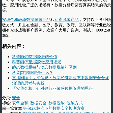
敏。应用比较广泛的场景有：数据分析后需要真实结果的场景
等。
安华金和静态数据脱敏产品
和
动态脱敏产品
，支持以上各种脱
敏方式，并且在金融、医疗、教育、政府、互联网等行业已经
拥有众多成熟客户案例。欢迎广大用户咨询、测试：4000 258
365。
相关内容：
科普|静态数据脱敏的价值
科普|静态数据脱敏应用场景
静态数据脱敏与动态数据脱敏的区别
科普|数据脱敏是什么？
直播回顾｜世平信息：数字经济新业态下数据安全合规
治理的思考与实践
「安华金和」针对银行业敏感数据管理的思路
分类:
安全
标签:
安华金和
,
数据安全
,
数据脱敏
,
脱敏方式
前一篇文章
等保2.0标准下的数据安全检测方案