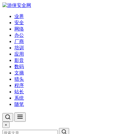
业界
安全
网络
办公
厂商
培训
应用
影音
数码
文摘
猎头
程序
站长
系统
随笔
×