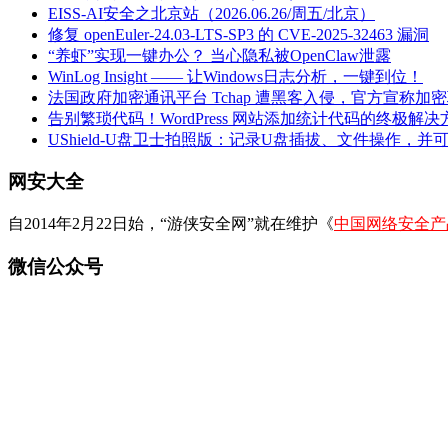
EISS-AI安全之北京站（2026.06.26/周五/北京）
修复 openEuler-24.03-LTS-SP3 的 CVE-2025-32463 漏洞
“养虾”实现一键办公？ 当心隐私被OpenClaw泄露
WinLog Insight —— 让Windows日志分析，一键到位！
法国政府加密通讯平台 Tchap 遭黑客入侵，官方宣称加
告别繁琐代码！WordPress 网站添加统计代码的终极解决
UShield-U盘卫士拍照版：记录U盘插拔、文件操作，并
网安大全
自2014年2月22日始，“游侠安全网”就在维护《
中国网络安全产
微信公众号