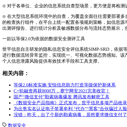
⊙ 对于各单位、企业的信息系统自查型场景，更方便是将检
⊙ 在大型信息系统环境中的自查，为覆盖全面往往需要部署
的检查执行组件，在平台上统一配置各项规则策略，如信息源
出测评报告、进行统计分析及敏感数据分布与流转态势展示，
一款以等保2.0为依据的数据安全测评工具
世平信息自主研发的隐私信息安全评估系统SIMP-SRD，依
进行数据流转异常监控，实现统一、可视化数据态势感知。该产
个人信息泄露风险提供有效技术手段和工具支撑。
相关内容：
等保2.0标准实施 安恒信息助力打造等级保护新体系
C+轮融资再获8000万，赛宁网安2021完美收官！
国产“微信支付”勒索病毒爆发 腾讯发布解密工具
《数据安全产品指南》正式发布，世平信息多项产品收录
为出售实名认证电子签署牟利 “代办”“黑客”合伙骗过人
没错：昨天，出了个新的勒索病毒，居然要求微信支付了
数据安全