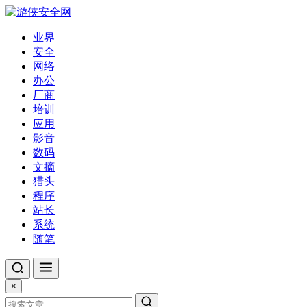
业界
安全
网络
办公
厂商
培训
应用
影音
数码
文摘
猎头
程序
站长
系统
随笔
×