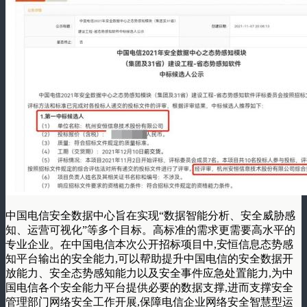
中国电信安全数据中心旨在实现“数据智能分析、安全威胁感
知、运营可视化”等多个目标。高标准的需求更需要高水平的
专业企业。在中国电信本次公开招标项目中,安恒信息态势感
知平台输出的安全能力,可以帮助提升中国电信的安全数据开
放能力、安全态势感知能力以及安全事件应急处置能力,为中
国电信各个安全能力平台提供必要的数据支撑,进而支撑安全
管理部门网络安全工作开展,保障电信企业网络安全智慧型运