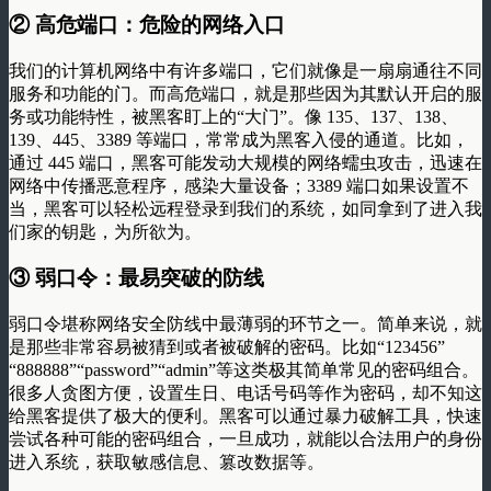
② 高危端口：危险的网络入口
我们的计算机网络中有许多端口，它们就像是一扇扇通往不同
服务和功能的门。而高危端口，就是那些因为其默认开启的服
务或功能特性，被黑客盯上的“大门”。像 135、137、138、
139、445、3389 等端口，常常成为黑客入侵的通道。比如，
通过 445 端口，黑客可能发动大规模的网络蠕虫攻击，迅速在
网络中传播恶意程序，感染大量设备；3389 端口如果设置不
当，黑客可以轻松远程登录到我们的系统，如同拿到了进入我
们家的钥匙，为所欲为。
③ 弱口令：最易突破的防线
弱口令堪称网络安全防线中最薄弱的环节之一。简单来说，就
是那些非常容易被猜到或者被破解的密码。比如“123456”
“888888”“password”“admin”等这类极其简单常见的密码组合。
很多人贪图方便，设置生日、电话号码等作为密码，却不知这
给黑客提供了极大的便利。黑客可以通过暴力破解工具，快速
尝试各种可能的密码组合，一旦成功，就能以合法用户的身份
进入系统，获取敏感信息、篡改数据等。