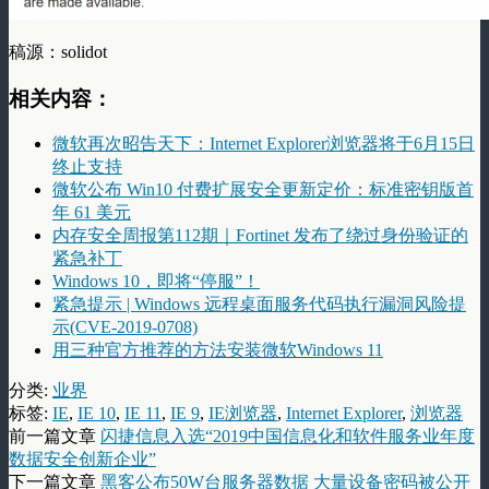
稿源：solidot
相关内容：
微软再次昭告天下：Internet Explorer浏览器将于6月15日
终止支持
微软公布 Win10 付费扩展安全更新定价：标准密钥版首
年 61 美元
内存安全周报第112期｜Fortinet 发布了绕过身份验证的
紧急补丁
Windows 10，即将“停服”！
紧急提示 | Windows 远程桌面服务代码执行漏洞风险提
示(CVE-2019-0708)
用三种官方推荐的方法安装微软Windows 11
分类:
业界
标签:
IE
,
IE 10
,
IE 11
,
IE 9
,
IE浏览器
,
Internet Explorer
,
浏览器
前一篇文章
闪捷信息入选“2019中国信息化和软件服务业年度
数据安全创新企业”
下一篇文章
黑客公布50W台服务器数据 大量设备密码被公开