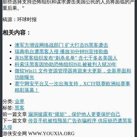
那些选择支持恐怖组织和谋求袭击美国公民的人员将面临的严
重后果。”
稿源：环球时报
相关内容：
澳军方增设网络战部门 扩大打击IS黑客袭击
瑞典电台遭黑客入侵 播放30分钟IS宣传歌曲
亲IS黑客组织发布“刺杀名单” 含七千多名美国人
科索沃黑客因协助恐怖组织ISIL被被判入狱20年
微软Win11 文件资源管理器将迎来大更新，全新界面和
功能曝光
赛宁网安平台又一次出海支持，XCTF联赛欧洲站赛事
精彩落幕！
分类:
业界
标签:
黑客
前一篇文章
漏洞披露有“规矩”，保护他人更要保护自己
下一篇文章
传音手机被指预装广告诈骗程序 供应链恐遭黑客
入侵
游侠安全网 WWW.YOUXIA.ORG