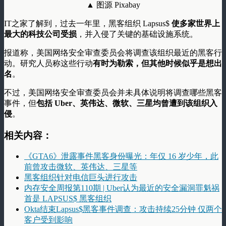
▲ 图源 Pixabay
IT之家了解到，过去一年里，黑客组织 Lapsus$
使多家世界上
最大的科技公司受损
，并入侵了关键的基础设施系统。
报道称，美国网络安全审查委员会将调查该组织最近的黑客行
动。研究人员称这些行动
有时为勒索，但其他时候似乎是想出
名
。
不过，美国网络安全审查委员会并未具体说明将调查哪些黑客
事件，但
包括 Uber、英伟达、微软、三星均曾遭到该组织入
侵
。
相关内容：
《GTA6》泄露事件黑客身份曝光：年仅 16 岁少年，此
前曾攻击微软、英伟达、三星等
黑客组织针对电信巨头进行攻击
内存安全周报第110期 | Uber认为最近的安全漏洞罪魁祸
首是 LAPSUS$ 黑客组织
Okta结束Lapsus$黑客事件调查：攻击持续25分钟 仅两个
客户受到影响