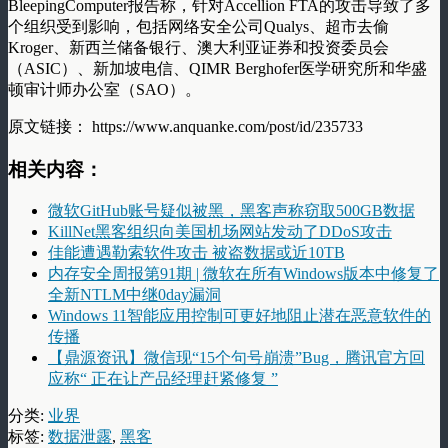
BleepingComputer报告称，针对Accellion FTA的攻击导致了多
个组织受到影响，包括网络安全公司Qualys、超市去偷
Kroger、新西兰储备银行、澳大利亚证券和投资委员会
（ASIC）、新加坡电信、QIMR Berghofer医学研究所和华盛
顿审计师办公室（SAO）。
原文链接： https://www.anquanke.com/post/id/235733
相关内容：
微软GitHub账号疑似被黑，黑客声称窃取500GB数据
KillNet黑客组织向美国机场网站发动了DDoS攻击
佳能遭遇勒索软件攻击 被盗数据或近10TB
内存安全周报第91期 | 微软在所有Windows版本中修复了
全新NTLM中继0day漏洞
Windows 11智能应用控制可更好地阻止潜在恶意软件的
传播
【鼎源资讯】微信现“15个句号崩溃”Bug，腾讯官方回
应称“ 正在让产品经理赶紧修复 ”
分类:
业界
标签:
数据泄露
,
黑客