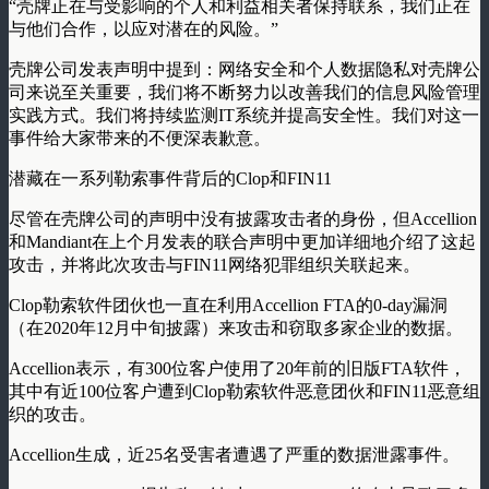
“壳牌正在与受影响的个人和利益相关者保持联系，我们正在
与他们合作，以应对潜在的风险。”
壳牌公司发表声明中提到：网络安全和个人数据隐私对壳牌公
司来说至关重要，我们将不断努力以改善我们的信息风险管理
实践方式。我们将持续监测IT系统并提高安全性。我们对这一
事件给大家带来的不便深表歉意。
潜藏在一系列勒索事件背后的Clop和FIN11
尽管在壳牌公司的声明中没有披露攻击者的身份，但Accellion
和Mandiant在上个月发表的联合声明中更加详细地介绍了这起
攻击，并将此次攻击与FIN11网络犯罪组织关联起来。
Clop勒索软件团伙也一直在利用Accellion FTA的0-day漏洞
（在2020年12月中旬披露）来攻击和窃取多家企业的数据。
Accellion表示，有300位客户使用了20年前的旧版FTA软件，
其中有近100位客户遭到Clop勒索软件恶意团伙和FIN11恶意组
织的攻击。
Accellion生成，近25名受害者遭遇了严重的数据泄露事件。