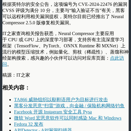
根据英特尔的安全公告，这项编号为 CVE-2024-22476 的漏洞
CVSS 评级为满分 10 分，主要与“输入验证不当”有关，黑客
可以远程利用相关漏洞提权，英特尔目前已经推出了 Neural
Compressor 2.5.0 版修复相关漏洞。
IT之家查询相关报告获悉，Neural Compressor 主要应用
于 CPU 或 GPU 上的深度学习部署，支持所有主流深度学习
框架（TensorFlow、PyTorch、ONNX Runtime 和 MXNet）上
流行的模型压缩技术，例如量化、剪枝（稀疏性）、蒸馏和神
经架构搜索，感兴趣的小伙伴可以访问对应库页面：
点此访
问
。
稿源：IT之家
相关内容：
TA866 威胁组织以鞑靼语用户为目标进行攻击
黑客分发恶意“扫雷”游戏，向金融 / 保险机构网络钓鱼
Facebook 开源 Instagram 安全工具 Pysa
微软 Word 宏恶意软件可以同时感染 Mac 和 Windows
Fedora 32 发布
APIDetector - API漏洞扫描器