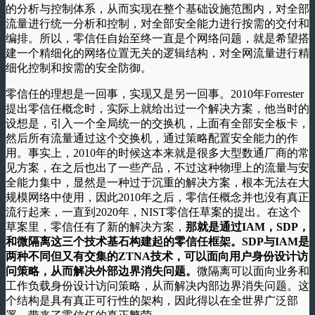
的分析与控制体系，从而实现在整个基础设施范围内，对全部
流量进行统一分析和控制，对全部安全能力进行按需的交付和
编排。所以，零信任自始至终一直是个网络问题，就是希望搭
建一个精细化的网络位置无关的逻辑结构，对全网流量进行精
细化控制和按需的安全防御。
零信任的理想是一回事，实现又是另一回事。2010年Forrester
提出零信任概念时，实际上就给出过一个解决方案，他当时的
设想是，引入一个全局统一的交换机，上面有全部安全板卡，
然后所有流量通过这个交换机，通过策略配置安全能力的作
用。事实上，2010年的时候这本来就是很多大型数通厂商的常
见方案，在之后也出了一些产品，不过这种物理上的流量与安
全能力集中，显然是一种过于沉重的解决方案，根本无法在大
规模网络中使用，因此2010年之后，零信任概念并也没有真正
流行起来，一直到2020年，NIST零信任草案的提出。在这个
草案里，零信任有了新的解决方案，
那就是通过IAM，SDP，
和微隔离这三个技术基石构建起的零信任框架。SDP与IAM是
两种不同但又有交集的ZTNA技术，可以面向用户身份设计访
问策略，从而解决外部边界消失问题。
微隔离可以面向业务和
工作负载身份设计访问策略，从而解决内部边界消失问题。这
个结构是具有真正可行性的架构，因此得以在全世界广泛部