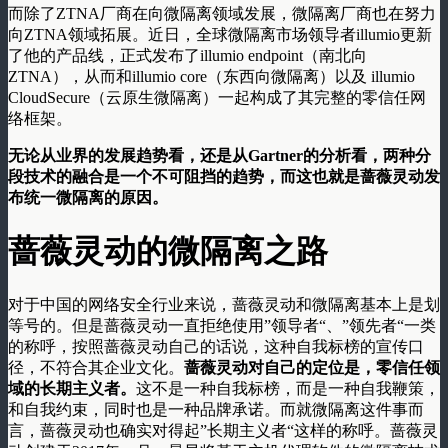
而除了ZTNA厂商在向微隔离领域发展，微隔离厂商也在努力
向ZTNA领域拓展。近日，全球微隔离市场领导者illumio更新
了他的产品线，正式发布了illumio endpoint（南北向
ZTNA），从而和illumio core（东西向微隔离）以及 illumio
CloudSecure（云原生微隔离）一起构成了其完整的零信任网
络框架。
无论从业界的发展趋势看，还是从Gartner的分析看，两种分
段技术的融合是一个不可阻挡的趋势，而这也就是蔷薇灵动发
布统一微隔离的原因。
蔷薇灵动的微隔离之路
对于中国的网络安全行业来说，蔷薇灵动和微隔离基本上是划
等号的。但是蔷薇灵动一直拒绝使用”领导者“、”领先者“一类
的称呼，按照蔷薇灵动自己的话说，这种自我标榜的宣传口
径，不符合其企业文化。
蔷薇灵动对自己的定位是，零信任领
域的长期主义者。
这不是一种自我标榜，而是一种自我鞭策，
和自我约束，同时也是一种品牌承诺。而就微隔离这件事而
言，蔷薇灵动也确实对得起”长期主义者“这样的称呼。蔷薇灵