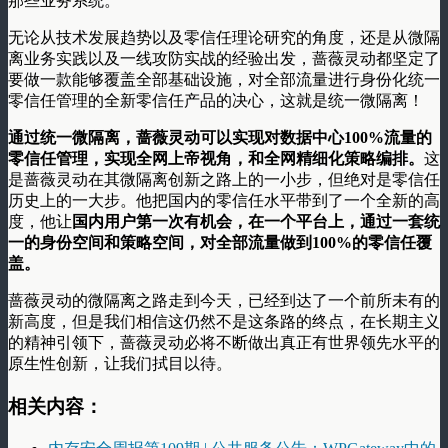
那些业务系统。
无论从技术发展趋势以及零信任理论研究的角度，还是从微隔
离业务实践以及一线攻防实战的经验出发，蔷薇灵动都坚定了
要做一款能够覆盖全部基础设施，对全部流量进行身份化统一
零信任管理的全新零信任产品的决心，这就是统一微隔离！
通过统一微隔离，蔷薇灵动可以实现对数据中心100%流量的
零信任管理，实现全网上帝视角，和全网精细化策略编排。
这
是蔷薇灵动在其微隔离创新之路上的一小步，但绝对是零信任
历史上的一大步。他把国内的零信任水平带到了一个全新的高
度，他让
国内用户第一次有机会，在一个平台上，通过一套统
一的身份空间和策略空间，对全部流量做到100%的零信任覆
盖。
蔷薇灵动的微隔离之路走到今天，已经到达了一个前所未有的
新高度，但是我们相信这仍然不是这条路的终点，在长期主义
的精神引领下，蔷薇灵动必将不断做出真正有世界领先水平的
原生性创新，让我们拭目以待。
相关内容：