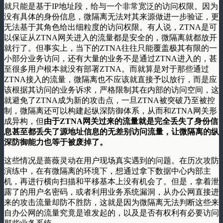
就只能是基于IP地址段，给与一个非常宽泛的访问权限。因为
没有具体的身份信息，微隔离无法对其来源做进一步验证，更
无法基于其角色给出细粒度的访问权限。有人说，ZTNA是可
以保证从ZTNA网关进入的流量都是安全的，微隔离就都放开
就行了。但事实上，当下的ZTNA往往只能覆盖极其有限的一
小部分业务访问，还有大量的业务不是通过ZTNA进入的，甚
至很多用户根本就没有部署ZTNA。而就算是对于那些通过
ZTNA接入的流量，微隔离也不应该就直接予以放行，而是应
该根据其访问的业务诉求，严格限制其在内部的访问空间，这
就避免了ZTNA成为新的攻击点，一旦ZTNA被突破乃至被控
制，微隔离还可以构建起纵深防御体系，从而和ZTNA网关形
成异构，但
由于ZTNA网关过来的流量就是完全丢失了身份信
息甚至都丢失了源地址信息的无差别访问流量，让微隔离的纵
深防御能力也等于被废掉了。
这些情况是蔷薇灵动在用户现场真实遇到的问题。在历次攻防
演练中，在有微隔离的环境下，想通过拿下数据中心内部主
机，再进行横向扫描和平移基本上没有机会了。但是，拿着泄
露了的用户名密码，或者利用业务系统漏洞，从办公网直接进
来的攻击流量却防不胜防，这就是因为微隔离无法判断这些来
自办公网的流量究竟是谁发起的，以及是否有权利有必要访问