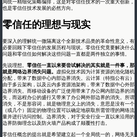
局统一精细化策略编排，这是对零信任技术的一次重大创新，
也是零信任技术发展的必然方向。
零信任的理想与现实
要深入的理解统一微隔离这个全新技术品类的革命性意义，有
必要回顾下零信任的发展历程与现状。零信任究竟要解决什么
问题和零信任如何解决这些问题一直都是两件独立的事情。
先说理想。
零信任一直以来要尝试解决的其实就是一件事，那
就是网络边界消失问题。
虚拟化技术因为计算资源的池化随机
分配，带来了数据中心内部边界消失。云计算（特指公有云）
由于多云架构，以及云内多资源池架构，带来了数据中心外部
边界消失。而移动设备的广泛使用带来了办公网内部边界的消
失，而远程办公的盛行又带来了办公网外部边界的消失。所谓
消失，不是形容词，就是物理意义上的消失，意思是没有一个
（或几个）固定的物理位置可以确定地获取所需管理的网络流
量并进行访问控制。边界消失，对于安全行业一直以来沿用的
边界防御理念以及防火墙产品构成了颠覆性打击。
零信任概念的提出就是希望建立起一个全局统一的，网络无关