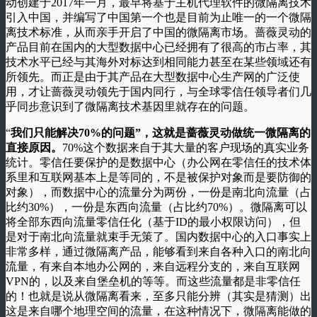
动创建于2017年一月，最早将基于主机代理软件的微隔离技术
引入中国，并编写了中国第一个也是目前为止唯一的一个微隔
离技术标准，从而亲手开启了中国的微隔离市场。蔷薇灵动的
产品目前在国内的大型数据中心已经拥有了很高的市占率，其
技术水平已经与其海外对标达到相同能力甚至在某些领域还有
所领先。而正是由于其产品在大型数据中心生产网的广泛使
用，才让蔷薇灵动领先于国内同行，与全球零信任领导者们几
乎同步意识到了微隔离技术基因里就存在的问题。
“
我们只能解决70%的问题”，这就是蔷薇灵动做统一微隔离的
直接原因。
70%这个数据来自于其大量的客户现场的真实业务
统计。零信任要保护的是数据中心（办公网在零信任的技术体
系里和互联网基本上是等同的，不是被保护对象而是要防御的
对象），而数据中心的流量分为两份，一份是南北向流量（占
比约30%），一份是东西向流量（占比约70%）。微隔离可以
将全部东西向流量零信任化（基于ID的最小权限访问），但
是对于南北向流量就束手无策了。国内数据中心的入口事实上
非常多样，通过微隔离产品，能够看到来自各种入口的南北向
流量，有来自本地办公网的，来自远程分支的，来自互联网
VPN的，以及来自堡垒机的等等。而这些流量都是非零信任
的！也就是说从微隔离看来，至多只能分辨（其实是猜测）出
这是来自哪个地理空间的流量，在这种情况下，微隔离能做的