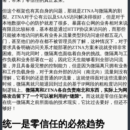
署，带来了零信任的真正繁荣。
但这个框架也有其自身的问题，那就是ZTNA与微隔离的割
裂。ZTNA对于公有云以及SAAS访问解决得很好，但是对于
本地数据中心的防护就差了很多。暴露在公网的业务相对来说
有限且比较标准，基本都是通过HTTP协议来访问的，而那些
只能被本地访问的私有业务从流量类型到访问途径都五花八
门，甚至他们的存在都不被管理员所了解，这种情况下，对于
要求具备明确访问关系才能部署的ZTNA方案来说就变得非常
困难。而与此同时，微隔离也面临着自身的挑战。微隔离与工
作负载和业务部署在一起，因此它天生能够看到全部访问流
量，并且具备最完整的控制能力，但是因为微隔离只拥有业务
和工作负载身份，对于来自外部的访问（南北向）流量则没有
理解，它看到的还是普通的IP流量，这就使得面对这些流量的
时候，微隔离就只能退回到过去的基于IP网段的粗粒度访问控
制逻辑上。
微隔离和ZTNA各自负责南北和东西，实际上为网
络攻击留下了一个可以被利用的“缝隙”。
而这就是零信任架构
在统一微隔离之前所面临的技术现实，它比过去要好，但还不
够好！
统一是零信任的必然趋势