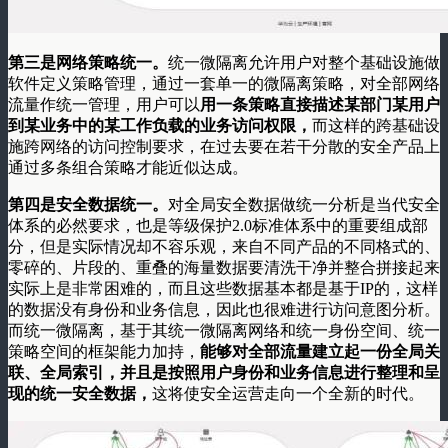
第三是网络策略统一。
统一微隔离允许用户对整个基础设施做
软件定义策略管理，通过一套单一的微隔离策略，对全部网络
流量作统一管理，用户可以
用一条策略直接描述某部门某用户
到某业务中的某工作负载的业务访问权限，
而这样的跨基础设
施跨网络的访问控制要求，在过去要在若干分散的安全产品上
通过多条组合策略才能近似达成。
第四是安全数据统一。
对全局安全数据做统一分析是当代安全
体系的必然要求，也是等级保护2.0标准体系中的重要组成部
分，但是实际情况却不容乐观，来自不同产品的不同格式的、
零碎的、片段的、重叠的海量数据要清洗干净并整合拼接起来
实际上是非常困难的，而且这些数据基本都是基于IP的，这样
的数据没有身份和业务信息，因此也很难进行访问意图分析。
而统一微隔离，基于其统一微隔离网络和统一身份空间、统一
策略空间的框架能力加持，
能够对全部流量建立起一份全局关
联、全局索引，并且是按照用户身份和业务信息进行整理和呈
现的统一安全数据，
这将使安全运营走向一个全新的时代。