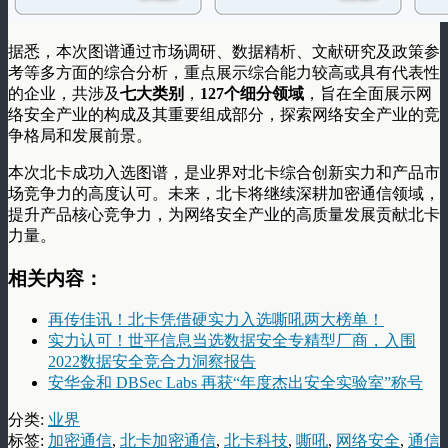
据悉，本次图谱通过市场调研、数据精析、文献研究及政策参
考等多方面的综合分析，重点展示综合能力较高或具有代表性
的企业，共涉及
七大类别
，
127个细分领域
，旨在全面展示网
络安全产业的构成及其重要组成部分，探索网络安全产业的竞
争格局和发展前景。
本次北卡成功入选图谱，是业界对北卡综合创新实力和产品市
场竞争力的高度认可。未来，北卡将继续深耕加密通信领域，
提升产品核心竞争力，为网络安全产业的高质量发展贡献北卡
力量。
相关内容：
再传佳讯！北卡凭借硬实力入选嘶吼两大榜单！
实力认可！世平信息当选数据安全专精型厂商，入围
2022数据安全竞合力洞察报告
安华金和 DBSec Labs 再获“年度杰出安全实验室”称号
分类:
业界
标签:
加密通信
,
北卡加密通信
,
北卡科技
,
嘶吼
,
网络安全
,
通信