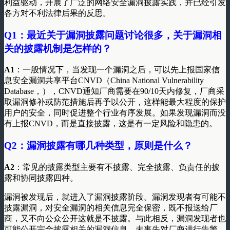
利益驱动，开展了广泛的网络安全漏洞披露实践，并已经引发
各方对不利法律后果的反思。
Q1
：最近关于漏洞披露问题讨论很多，关于漏洞相
关的披露机制是怎样的？
A1
：一般情况下，当发现一个漏洞之后，可以先上报国家信
息安全漏洞共享平台CNVD（China National Vulnerability
Database，），CNVD通知厂商需要在90/10天内修复，厂商采
取漏洞修补或防范措施后再予以公开，这样能最大程度的保护
用户的安全，同时促进整个行业有序发展。如果发现漏洞而没
有上报CNVD，而是直接披露，这是有一定风险和隐患的。
Q2
：漏洞披露有哪几种类型，原则是什么？
A2
：常见的披露类型主要有不披露、完全披露、负责任的披
露和协同披露四种。
漏洞被发现后，就进入了漏洞披露阶段。漏洞发现者有可能不
披露漏洞，对安全漏洞的相关信息完全保密，既不报送给厂
商，又不向公众公开这就是不披露。与此相反，漏洞发现者也
可能公开完全披露相关的漏洞信息，未事先对厂商进行告警，