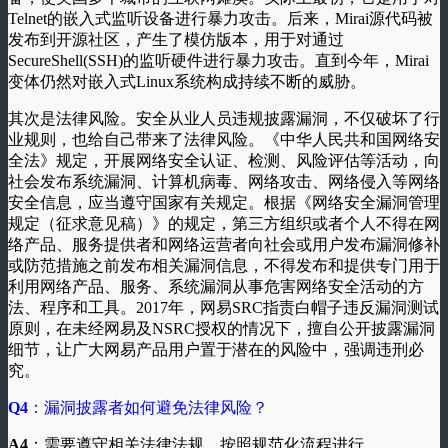
Telnet的嵌入式监听设备进行暴力攻击。后来，Mirai源代码被
发布到开源社区，产生了模仿版本，用于对通过
SecureShell(SSH)的监听硬件进行暴力攻击。直到今年，Mirai
变体仍然对嵌入式Linux系统构成持续不断的威胁。
其次是法律风险。安全从业人员违规披露漏洞，不仅破坏了行
业规则，也给自己带来了法律风险。《中华人民共和国网络安
全法》规定，开展网络安全认证、检测、风险评估等活动，向
社会发布系统漏洞、计算机病毒、网络攻击、网络侵入等网络
安全信息，应当遵守国家有关规定。根据《网络安全漏洞管理
规定（征求意见稿）》的规定，第三方组织或者个人不得在网
络产品、服务提供者和网络运营者向社会或用户发布漏洞修补
或防范措施之前发布相关漏洞信息，不得发布和提供专门用于
利用网络产品、服务、系统漏洞从事危害网络安全活动的方
法、程序和工具。2017年，网易SRC指责白帽子违反漏洞测试
原则，在未经网易及NSRC授权的情况下，擅自公开披露漏洞
细节，让广大网易产品用户置于潜在的风险中，强调违刑必
究。
Q4
：漏洞披露者如何避免法律风险？
A4
：需要遵守相关法律法规，按照规范化流程进行。