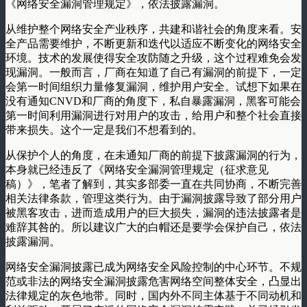
《网络安全漏洞管理规定》，依法披露漏洞。
从维护整个网络安全产业秩序，共建和谐社会的角度来看。安
全产品需要维护，不断更新和迭代以适应不断变化的网络安全
环境。技术的发展使得安全攻防随之升级，这个过程难免会发
现漏洞。一般而言，厂商在知道了自己有漏洞的前提下，一定
会第一时间组织力量修复漏洞，维护用户安全。试想下如果在
没有通知CNVD和厂商的角度下，私自暴露漏洞，黑客可能会
第一时间利用漏洞进行对用户的攻击，给用户和整个社会直接
带来损失。这个一定是我们不想看到的。
从保护个人的角度，在未通知厂商的前提下披露漏洞的行为，
本身就已经违反了《网络安全漏洞管理规定（征求意见
稿）》，笔者了解到，其实多部委一直在共同协商，不断完善
相关法律条款，管理这类行为。由于漏洞披露导致了部分用户
被黑客攻击，进而造成用户的巨大损失，漏洞的违法披露者是
难辞其咎的。所以建议广大的白帽还是要学会保护自己，依法
披露漏洞。
网络安全漏洞披露已成为网络安全风险控制的中心环节。不规
范或非法的网络安全漏洞披露危害网络空间整体安全，凸显出
法律规定的灰色地带。同时，国内外不同主体基于不同动机和