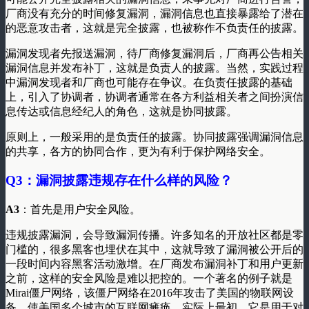
厂商没有充分的时间修复漏洞，漏洞信息也直接暴露给了潜在
的恶意攻击者，这就是完全披露，也被称作不负责任的披露。
漏洞发现者先报送漏洞，待厂商修复漏洞后，厂商再公告相关
漏洞信息并发布补丁，这就是负责人的披露。当然，实践过程
中漏洞发现者和厂商也可能存在争议。在负责任披露的基础
上，引入了协调者，协调者通常在各方利益相关者之间扮演信
息传达或信息经纪人的角色，这就是协同披露。
原则上，一般采用的是负责任的披露。协同披露强调漏洞信息
的共享，各方的协同合作，更为有利于保护网络安全。
Q3
：漏洞披露违规存在什么样的风险？
A3
：首先是用户安全风险。
违规披露漏洞，会导致漏洞传播。许多知名的开放社区都是零
门槛的，很多黑客也埋伏在其中，这就导致了漏洞被公开后的
一段时间内容黑客活动激增。在厂商发布漏洞补丁和用户更新
之前，这样的安全风险是难以把控的。一个著名的例子就是
Mirai僵尸网络，该僵尸网络在2016年攻击了美国的物联网设
备，使美国多个城市的互联网瘫痪。实际上最初，它是用于对