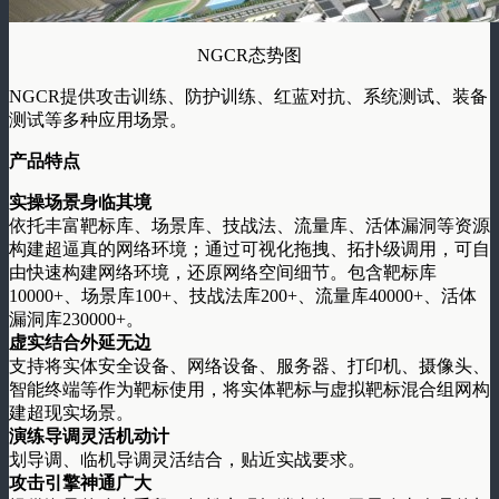
NGCR态势图
NGCR提供攻击训练、防护训练、红蓝对抗、系统测试、装备
测试等多种应用场景。
产品特点
实操场景身临其境
依托丰富靶标库、场景库、技战法、流量库、活体漏洞等资源
构建超逼真的网络环境；通过可视化拖拽、拓扑级调用，可自
由快速构建网络环境，还原网络空间细节。包含靶标库
10000+、场景库100+、技战法库200+、流量库40000+、活体
漏洞库230000+。
虚实结合外延无边
支持将实体安全设备、网络设备、服务器、打印机、摄像头、
智能终端等作为靶标使用，将实体靶标与虚拟靶标混合组网构
建超现实场景。
演练导调灵活机动计
划导调、临机导调灵活结合，贴近实战要求。
攻击引擎神通广大