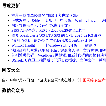
最近更新
推荐一款简单轻量的自助Git客户端- Gitea
正式发布：UShield - U盘卫士拍照版、WinLog Insight -
网络数据安全风险评估办法（全文）
EISS-AI安全之北京站（2026.06.26/周五/北京）
修复 openEuler-24.03-LTS-SP3 的 CVE-2025-32463 漏洞
“养虾”实现一键办公？ 当心隐私被OpenClaw泄露
WinLog Insight —— 让Windows日志分析，一键到位！
法国政府加密通讯平台 Tchap 遭黑客入侵，官方宣称加
告别繁琐代码！WordPress 网站添加统计代码的终极解决
UShield-U盘卫士拍照版：记录U盘插拔、文件操作，并
网安大全
自2014年2月22日始，“游侠安全网”就在维护《
中国网络安全产
微信公众号