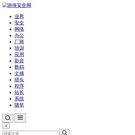
业界
安全
网络
办公
厂商
培训
应用
影音
数码
文摘
猎头
程序
站长
系统
随笔
×