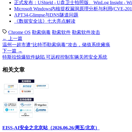
正式发布：UShield - U盘卫士拍照版、WinLog Insight -
Microsoft Windows内核提权漏洞原理分析与利用(CVE-2016-330
APT34-Glimpse与DNS隧道问题
《数据安全法》七大亮点解读
Chrome OS
勒索病毒
勒索软件
勒索软件攻击
← 上一篇
温州一超市遭“比特币勒索病毒”攻击，储值系统瘫痪
下一篇 →
特斯拉惊爆软件缺陷 可远程控制车辆关闭安全系统
相关文章
EISS-AI安全之北京站（2026.06.26/周五/北京）