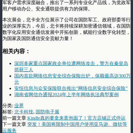
军客户需求深度融合，推出了一系列专业化产品线，为党政军
用户移动办公、安全通联提供有力的保障。
本次展会，北卡全方位展示了公司在国防军工、政府部委等行
业的深厚实力，今后，北卡将持续深耕加密通信领域，在国防
数字化应用安全通信发展中开拓创新，赋能行业数字化转型，
为国家及国防通信安全贡献力量！
相关内容：
深圳多家重点国家政企单位遭网络攻击，警方在秦皇岛
抓获三人
国内首款网络信息安全综合保险出炉，保额最高达300万
元
安恒信息与众安保险联合推出“网络信息安全综合保险”
湖南省网信办通报2024年上半年网络执法典型案例
分类:
业界
标签:
北卡科技
,
国防电子展
前一篇文章
Kindle真的要拿来盖泡面了！官方店铺正式停运
下一篇文章
突发！美国将限制中国用户使用亚马逊、微软等
云服务