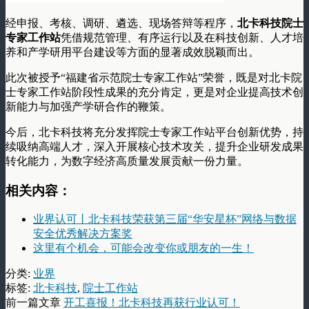
经申报、考核、调研、遴选、现场答辩等程序，
北卡科技院士
专家工作站
凭借规范管理、有序运行以及在科技创新、人才培
养和产学研用平台建设等方面的显著成效脱颖而出。
此次被授予“福建省示范院士专家工作站”荣誉，既是对北卡院
士专家工作站阶段性成果的充分肯定，更是对企业提高技术创
新能力与加强产学研合作的鞭策。
今后，北卡科技将充分发挥院士专家工作站平台创新优势，持
续吸纳高端人才，深入开展核心技术攻关，提升企业研发成果
转化能力，为数字经济高质量发展贡献一份力量。
相关内容：
业界认可丨北卡科技荣获第三届“华安星杯”网络与数据
安全优秀解决方案奖
这里有个机会，可能会改变你或朋友的一生！
分类:
业界
标签:
北卡科技
,
院士工作站
前一篇文章
开工喜报！北卡科技再获行业认可！