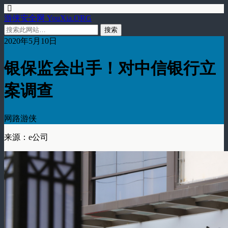
游侠安全网 YouXia.ORG
2020年5月10日
银保监会出手！对中信银行立
案调查
网路游侠
来源：e公司