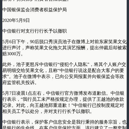
中国银保监会消费者权益保护局
2020年5月9日
中信银行对支行行行长予以撤职
5月6日下午，90后脱口秀演员池子在微博上对前东家笑果文化
进行声讨，声称笑果文化拖欠其演艺报酬，提出仲裁后却被索
赔3000万。
此外，池子更怒斥中信银行“侵犯个人隐私”，将其个人账户交
易明细交给笑果文化，且称“中信银行说这是配合大客户的要
求”。池子在微博中表示，已向公安局报案并向银保监会等政
府监管机关投诉。
5月7日凌晨1点左右，中信银行官方微博发布道歉信。中信银
行表示，“我行员工未严格按规定办理，提供了王越池的收款
记录。对此，向王越池郑重道歉！”中信银行已按制度规定对
相关员工予以处分，并对支行行长予以撤职。
中信银行表示，保护客户信息安全是我行秉持的服务宗旨，也
是银行的生命线。在客户信息保护方面，该行建立了一整套制