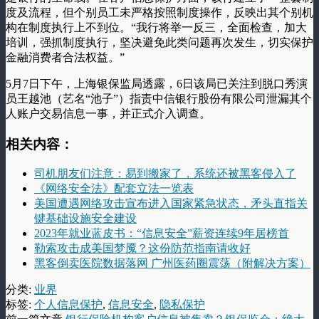
度及流程，但个别员工未严格按照制度操作，反映出其个别机
构在制度执行上不到位。“我行将举一反三，全面检查，加大
培训，强抓制度执行，坚决避免此类问题再次发生，切实保护
金融消费者合法权益。”
5月7日下午，上海银保监局透露，6日该局已关注到脱口秀演
员王越池（艺名“池子”）指责中信银行股份有限公司泄漏其个
人账户交易信息一事，并正式介入调查。
相关内容：
司机朋友们注意：易到搬家了，系统还被黑客侵入了
《网络安全法》配套立法一览表
美国遭遇网络攻击宣布进入国家紧急状态，矛头直指关
键基础设施安全建设
2023年就业蓝皮书：“信息安全”薪资连续9年居榜首
勒索攻击成美国梦魇？这份防范指南请收好
黑客倒卖医院数据落网 广州医药圈震荡（附解决方案）
分类:
业界
标签:
个人信息保护
,
信息安全
,
隐私保护