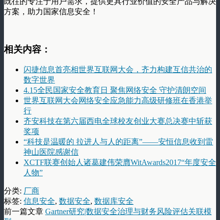
既往的专注于用户需求，提供更具行业价值的安全产品与解决
方案，助力国家信息安全！
相关内容：
闪捷信息首亮相世界互联网大会，齐力构建互信共治的
数字世界
4.15全民国家安全教育日 聚焦网络安全 守护清朗空间
世界互联网大会网络安全应急能力高级研修班在香港举
行
齐安科技在第六届西电全球校友创业大赛总决赛中斩获
奖项
“科技是温暖的 拉进人与人的距离”——安恒信息收到雷
神山医院感谢信
XCTF联赛创始人诸葛建伟荣膺WitAwards2017“年度安全
人物”
分类:
厂商
标签:
信息安全
,
数据安全
,
数据库安全
前一篇文章
Gartner研究|数据安全治理与财务风险评估关联模