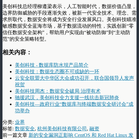
美创科技总经理柳遵梁表示，人工智能时代，数据价值凸显，
边界防御威胁的手段逐渐失效，被新一代安全技术、理念、需
求所取代，数据安全将成为安全行业发展风口。美创科技瞄准
敏感数据安全蓝海市场，基于数据流动的特性，实践创新“零
信任数据安全架构”，帮助用户实现由“被动防御”到“主动防
范”的安全策略转型。
相关内容：
美创科技 - 数据库防水坝产品简介
美创科技：数据生态圈不可或缺的一环
云安全联盟大中华区大会成功召开，联合国领导人发声
祝贺
美创科技周杰：数据安全破局 治理有术
驰援武汉，美创科技全力支援一线抗击新冠肺炎
美创科技—政府行业“数据库与终端数据安全研讨会”成
功举办
分类:
业界
标签:
数据安全
,
杭州美创科技有限公司
,
融资
前一篇文章
新的安全漏洞正影响 CentOS 和 Red Hat Linux 发