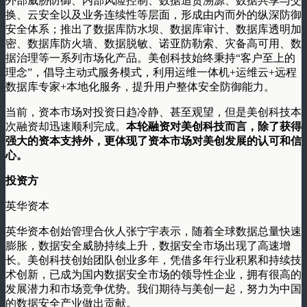
外部威胁防御、内部风险控制、数据追责溯源、数据共享与交
换、云安全以及业务连续性等层面，形成由内而外的纵深防御
安全体系；推出了数据库防水坝、数据库审计、数据库透明加
密、数据库防火墙、数据脱敏、诺亚防勒索、灾备高可用、数
据治理等一系列市场化产品。美创科技始终秉持“客户至上的
理念”，倡导主动式服务模式，利用运维一体机+运维云+远程
数据库专家+本地化服务，提升用户整体安全防御能力。
当前，资本市场对投资日趋冷静、甚至观望，但是美创科技本
次融资却迅速顺利完成。
本轮融资对美创科技而言，除了获得
强大的资本支持外，更体现了资本市场对美创发展的认可和信
心。
投资方
英华资本
英华资本创始管理合伙人张宁宇表示，随着全球数据总量快速
膨胀，数据安全威胁持续上升，数据安全市场出现了高速增
长。美创科技创始团队创业多年，凭借多年行业积累和持续技
术创新，已成为国内数据安全市场的领导性企业，拥有很高的
发展潜力和市场竞争优势。我们期待与美创一起，努力为中国
的数据安全产业做出贡献。