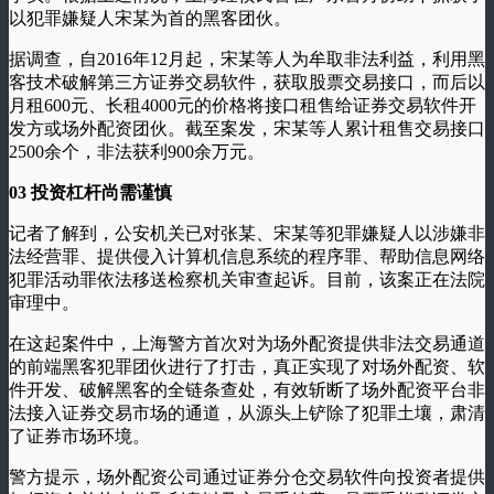
以犯罪嫌疑人宋某为首的黑客团伙。
据调查，自2016年12月起，宋某等人为牟取非法利益，利用黑
客技术破解第三方证券交易软件，获取股票交易接口，而后以
月租600元、长租4000元的价格将接口租售给证券交易软件开
发方或场外配资团伙。截至案发，宋某等人累计租售交易接口
2500余个，非法获利900余万元。
03
投资杠杆尚需谨慎
记者了解到，公安机关已对张某、宋某等犯罪嫌疑人以涉嫌非
法经营罪、提供侵入计算机信息系统的程序罪、帮助信息网络
犯罪活动罪依法移送检察机关审查起诉。目前，该案正在法院
审理中。
在这起案件中，上海警方首次对为场外配资提供非法交易通道
的前端黑客犯罪团伙进行了打击，真正实现了对场外配资、软
件开发、破解黑客的全链条查处，有效斩断了场外配资平台非
法接入证券交易市场的通道，从源头上铲除了犯罪土壤，肃清
了证券市场环境。
警方提示，场外配资公司通过证券分仓交易软件向投资者提供