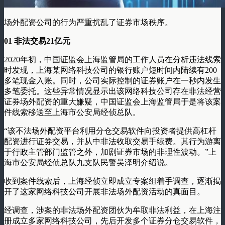
场外配资公司的行为严重扰乱了证券市场秩序。
01
非法交易21亿元
2020年初，中国证监会上海监管局的工作人员在分析违法线索
时发现，上海某网络科技公司的银行账户短时间内陆续有200
多笔现金入账。同时，公司实际控制的证券账户在一秒内发生
多笔委托。这些异常情况显示出该网络科技公司存在非法经营
证券场外配资的重大嫌疑，中国证监会上海监管局于是将该案
件线索移送至上海市公安局经侦总队。
“该不法场外配资平台利用分仓交易软件向投资者提供高杠杆
配资进行证券交易，并从中非法收取交易手续费。其行为游离
于行政主管部门监管之外，加剧证券市场的非理性波动。”上
海市公安局经侦总队九支队民警吴泽明介绍说。
收到案件线索后，上海经侦立即成立专案组着手调查，逐渐揭
开了这家网络科技公司开展非法场外配资活动的真面目。
经调查，涉案的非法场外配资团伙为牟取非法利益，在上海注
册成立多家网络科技公司，先后开发多个证券分仓交易软件，