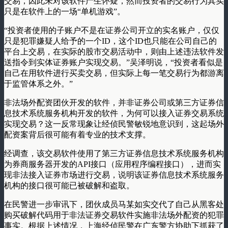
交易，因此未对该软件产生怀疑，然而投资者的交易行为其实
只是在软件上的一场“单机游戏”。
“投资者使用的子账户不是在证券公司开立的实名账户，仅仅
只是犯罪嫌疑人给予的一个ID，这个ID也只能在公司自己的
平台上交易，在实际的股市交易活动中，则由上述违法软件发
送指令到实体证券账户实现交易。”吴泽明说，“投资者看似是
自己在用软件进行买卖交易，但实际上每一笔交易行为都游离
于监管体系之外。”
非法场外配资团伙开发的软件，并非证券公司或第三方证券信
息技术系统服务机构开发的软件，为何可以接入证券交易系统
实现交易？这一反常现象让经侦民警敏锐地意识到，这起场外
配资案背后很可能有着专业的技术支撑。
经调查，该交易软件使用了第三方证券信息技术系统服务机构
为券商服务器开发的API接口（应用程序编程接口），进而实
现非法接入证券市场进行交易，说明该证券信息技术系统服务
机构的接口很可能已被破解和盗取。
在民警进一步审讯下，团伙成员马某如实交代了自己从黑客处
购买破解代码用于非法证券交易软件实施非法场外配资的犯罪
事实。根据上述情况，上海经侦民警在广东警方协助下抓获了