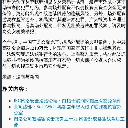
杠杆资金并从中收取利息以及交易手续费，是严重扰乱证券市
场秩序的犯罪行为。参与场外配资不仅使投资人资金安全无法
保障，更可能出现个股连续跌停的连锁风险。另外，场外配资
游离在监管之外，容易滋生其他证券犯罪。广大投资者应理性
参与投资，远离场外配资，若发现相关违法犯罪线索，请及时
向公安机关举报。
今年6月，中国证监会曝光了8起场外配资的典型案例，其中最
高罚金金额达1210万元，体现了国家严厉打击非法操纵股市、
非法经营等违法犯罪行为的决心。上海警方表示，将对此类违
法犯罪行为始终保持高压严打态势，切实保护投资人合法权
益，切实捍卫资本市场安全稳定。
来源：法制与新闻
相关内容：
ISC网络安全法治论坛：白帽子漏洞挖掘应有豁免条件
美司法部：SolarWinds黑客去年曾入侵了联邦检察官办
公室
网络公司被黑客攻击损失近千万 网警赴成都抓获幕后主
使