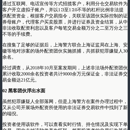
通过互联网、电话宣传等方式招揽客户，利用分仓交易软件为
客户开立虚拟子账户，并以1∶3至1∶10不等的杠杆比例非法提
供配资资金，根据客户交易指令，关联至该团伙实际控制的证
券母账户，代理客户买卖股票，并进行证券及资金结算，从中
非法收取配资利息以及客户每笔交易金额万分之二至万分之三
不等的手续费。
在搜集了足够的证据后，上海警方联合上海证监局在上海、安
徽等地对涉案的场外配资团伙实施抓捕，共抓获犯罪嫌疑人30
余名。
经过调查，从2018年10月至案发期间，上述非法场外配资团伙
累计收取2000余名投资者共计9000余万元保证金，非法证券交
易金额达21亿元。
02
黑客团伙浮出水面
虽然犯罪嫌疑人全部落网，但是上海警方在案件办理过程中，
又从公司开展场外配资所使用的非法证券交易软件中找到了新
的端倪。
投资者使用该软件，可以查看实时行情、持仓情况及实现下单