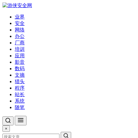
业界
安全
网络
办公
厂商
培训
应用
影音
数码
文摘
猎头
程序
站长
系统
随笔
×