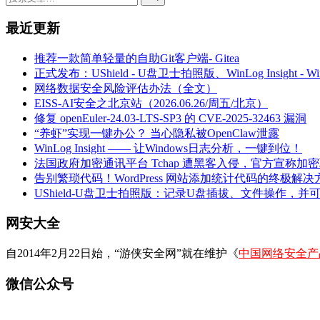
最近更新
推荐一款简单轻量的自助Git客户端- Gitea
正式发布：UShield - U盘卫士拍照版、WinLog Insight -
网络数据安全风险评估办法（全文）
EISS-AI安全之北京站（2026.06.26/周五/北京）
修复 openEuler-24.03-LTS-SP3 的 CVE-2025-32463 漏洞
“养虾”实现一键办公？ 当心隐私被OpenClaw泄露
WinLog Insight —— 让Windows日志分析，一键到位！
法国政府加密通讯平台 Tchap 遭黑客入侵，官方宣称加
告别繁琐代码！WordPress 网站添加统计代码的终极解决
UShield-U盘卫士拍照版：记录U盘插拔、文件操作，并
网安大全
自2014年2月22日始，“游侠安全网”就在维护《
中国网络安全产
微信公众号