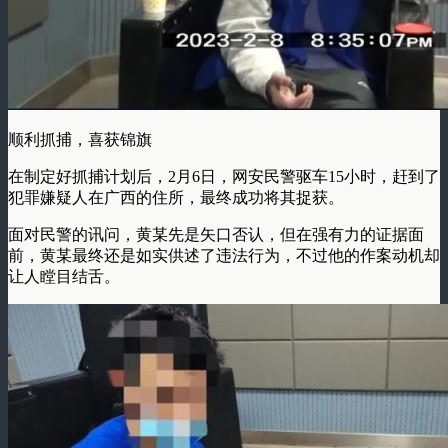
顺利抓捕，喜获锦旗
在制定好抓捕计划后，2月6日，网安民警驱车15小时，赶到了
犯罪嫌疑人在广西的住所，最终成功将其捉获。
面对民警的讯问，黄某先是矢口否认，但在强有力的证据面
前，黄某最终还是如实供述了违法行为，不过他的作案动机却
让人瞠目结舌。