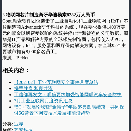
3.
物联网芯片制造商研华遭勒索8282万人民币
Conti勒索软件团伙袭击了工业自动化和工业物联网（IIoT）芯
片制造商Advantech研华科技的系统，现在要求提供1400万美
元的赎金以解密受影响的系统并停止泄漏被盗的公司数据。研
华是IT产品和解决方案的全球领先制造商，包括嵌入式PC，
网络设备，IoT，服务器和医疗保健解决方案，在全球92个主
要城市拥有8,000多名员工。
来源：Belden
相关内容：
【202102】工业互联网安全事件月度总结
携手并肩 和衷共济
工信部再发文：明确要求加强智能网联汽车安全防护
3月工业互联网月度资讯汇总
“5G+”发展论坛暨“金帽子”年度盛典圆满结束，共同探
讨5G背景下网安技术发展和前沿趋势
分类:
业界
标签:
齐安科技