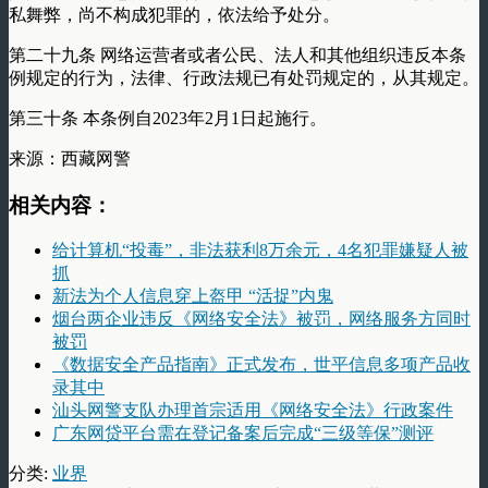
私舞弊，尚不构成犯罪的，依法给予处分。
第二十九条 网络运营者或者公民、法人和其他组织违反本条
例规定的行为，法律、行政法规已有处罚规定的，从其规定。
第三十条 本条例自2023年2月1日起施行。
来源：西藏网警
相关内容：
给计算机“投毒”，非法获利8万余元，4名犯罪嫌疑人被
抓
新法为个人信息穿上盔甲 “活捉”内鬼
烟台两企业违反《网络安全法》被罚，网络服务方同时
被罚
《数据安全产品指南》正式发布，世平信息多项产品收
录其中
汕头网警支队办理首宗适用《网络安全法》行政案件
广东网贷平台需在登记备案后完成“三级等保”测评
分类:
业界