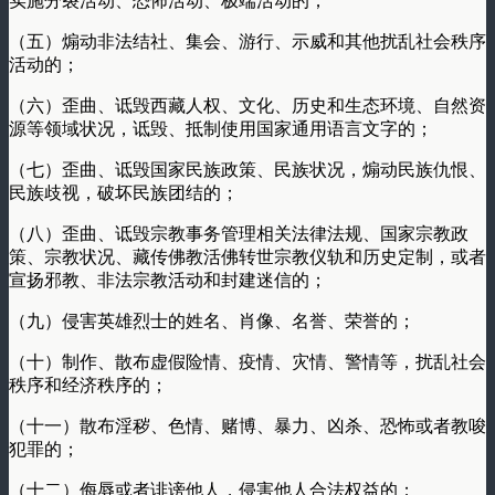
实施分裂活动、恐怖活动、极端活动的；
（五）煽动非法结社、集会、游行、示威和其他扰乱社会秩序
活动的；
（六）歪曲、诋毁西藏人权、文化、历史和生态环境、自然资
源等领域状况，诋毁、抵制使用国家通用语言文字的；
（七）歪曲、诋毁国家民族政策、民族状况，煽动民族仇恨、
民族歧视，破坏民族团结的；
（八）歪曲、诋毁宗教事务管理相关法律法规、国家宗教政
策、宗教状况、藏传佛教活佛转世宗教仪轨和历史定制，或者
宣扬邪教、非法宗教活动和封建迷信的；
（九）侵害英雄烈士的姓名、肖像、名誉、荣誉的；
（十）制作、散布虚假险情、疫情、灾情、警情等，扰乱社会
秩序和经济秩序的；
（十一）散布淫秽、色情、赌博、暴力、凶杀、恐怖或者教唆
犯罪的；
（十二）侮辱或者诽谤他人，侵害他人合法权益的；