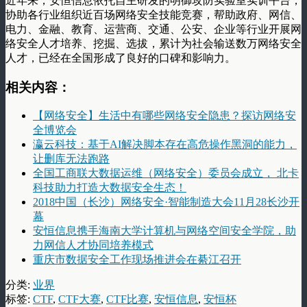
近年来，安恒信息依托自主研发的明御攻防实验室实训平台，
协助各行业组织近百场网络安全技能竞赛，帮助政府、网信、
电力、金融、教育、运营商、交通、公安、企业等行业开展网
络安全人才培养、挖掘、选拔，累计为社会输送数万网络安全
人才，已经在全国形成了良好的口碑和影响力。
相关内容：
【网络安全】生活中有哪些网络安全隐患？探访网络安
全博览会
瀛云科技：基于AI解决脚本存在高危操作黑洞的能力，
让删库无法跑路
全国工商联大数据运维（网络安全）委员会成立， 北卡
科技助力打造大数据安全生态！
2018中国（长沙）网络安全·智能制造大会11月28长沙开
幕
安恒信息携手海南大学计算机与网络空间安全学院，助
力网信人才协同培养模式
重庆市数据安全工作现场推进会在綦江召开
分类:
业界
标签:
CTF
,
CTF大赛
,
CTF比赛
,
安恒信息
,
安恒杯