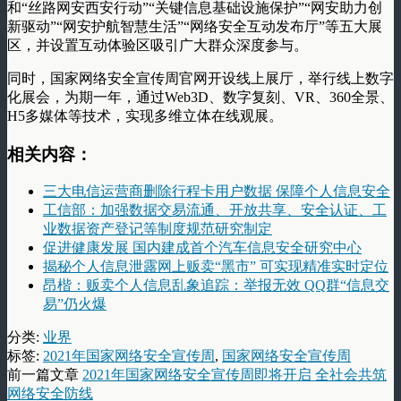
和“丝路网安西安行动”“关键信息基础设施保护”“网安助力创
新驱动”“网安护航智慧生活”“网络安全互动发布厅”等五大展
区，并设置互动体验区吸引广大群众深度参与。
同时，国家网络安全宣传周官网开设线上展厅，举行线上数字
化展会，为期一年，通过Web3D、数字复刻、VR、360全景、
H5多媒体等技术，实现多维立体在线观展。
相关内容：
三大电信运营商删除行程卡用户数据 保障个人信息安全
工信部：加强数据交易流通、开放共享、安全认证、工
业数据资产登记等制度规范研究制定
促进健康发展 国内建成首个汽车信息安全研究中心
揭秘个人信息泄露网上贩卖“黑市” 可实现精准实时定位
昂楷：贩卖个人信息乱象追踪：举报无效 QQ群“信息交
易”仍火爆
分类:
业界
标签:
2021年国家网络安全宣传周
,
国家网络安全宣传周
前一篇文章
2021年国家网络安全宣传周即将开启 全社会共筑
网络安全防线