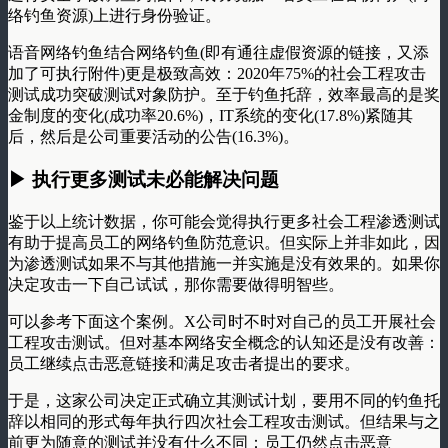
络钓鱼资源)上进行身份验证。
语音网络钓鱼结合网络钓鱼(即有通往虚假资源的链接，又添
加了可执行附件)更是极致高效：2020年75%的社会工程攻击
测试成功突破测试对象防护。至于钓鱼托辞，效率最高的是奖
金制度的变化(成功率20.6%)，IT系统的变化(17.8%)紧随其
后，然后是公司重要活动的公告(16.3%)。
▶ 执行更多测试未必能解决问题
鉴于以上统计数据，你可能会觉得执行更多社会工程渗透测试
有助于提高员工的网络钓鱼防范意识。但实际上并非如此，因
为渗透测试如果不与其他措施一并实施是没有效果的。如果你
决定攻击一下自己试试，那你需要做得明智些。
可以参考下面这个案例。X公司时不时对自己的员工开展社会
工程攻击测试。但对基本网络安全概念的认知还是没有改善：
员工继续点击恶意链接和满足攻击者提出的要求。
于是，这家公司决定正式确立其测试计划，要用不同的钓鱼托
辞以相同的形式每年执行四次社会工程攻击测试。但结果与之
前更为随意的测试并没有什么不同：员工仍然点击恶意