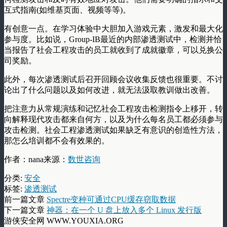
互式指南(如维基页面、视频等等)。
有创意一点。在学习体验中大胆加入游戏元素，激发和最大化
参与度。比如说，Group-IB最近的内部渗透测试中，检测并恰
当报告了社会工程攻击的员工就收到了成就徽章，可以兑换公
司奖励。
此外，每次渗透测试后召开回顾会议收集反馈也很重要。不讨
论出了什么问题以及如何改进，就无法汲取教训做出改善。
把注意力从常规演练和记忆社会工程攻击检测指令上移开，转
向解释现代攻击都来自何方，以及为什么每名员工都必须参与
攻击检测。社会工程渗透测试如果缺乏有意识的创造性方法，
那怎么培训都不会有效果的。
作者：nana来源：
数世咨询
分类:
安全
标签:
渗透测试
前一篇文章
Spectre变种可通过CPU缓存窃取数据
下一篇文章
神器：在一个 U 盘上放入多个 Linux 发行版
游侠安全网 WWW.YOUXIA.ORG