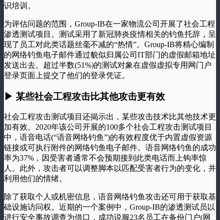
识培训。
为评估问题的范围，Group-IB在一家物流公司开展了社会工程
渗透测试项目。测试采用了新冠肺炎疫情相关的钓鱼托辞，呈
现了员工对此类话题丝毫不减的“热情”。Group-IB将精心编制
的网络钓鱼电子邮件通过貌似归属公司IT部门的虚假邮箱地址
发送出去。超过半数(51%)的测试对象在虚假虚拟专用网门户
登录页面上提交了他们的登录凭证。
▶ 某些社会工程攻击比其他攻击更有效
社会工程攻击测试项目还揭示出，某些攻击技术比其他技术更
加有效。2020年该公司开展的100多个社会工程攻击测试项目
中，语音电话(“语音网络钓鱼”)的有效程度优于内置虚假资源
链接或可执行附件的网络钓鱼电子邮件。语音网络钓鱼的成功
率为37%，因受害者通常不会预期接到此类电话而上钩率惊
人。此外，攻击者可以调整脚本以匹配受害者行为的变化，并
利用他们的情绪。
除了获取个人或机密信息，语音网络钓鱼攻击还可用于获取基
础设施访问权。近期的一个案例中，Group-IB的渗透测试员以
进行安全事故调查为借口，成功说服23名员工在备份门户(网