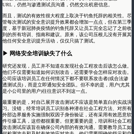
URL，仍然与渗透测试员沟通，仍然交出机密信息。
而且，测试的有效性很大程度上取决于钓鱼托辞的相关性。尽
管每次测试的安全意识提升效果都会增加一点点，但在第三季
度，基于新冠肺炎疫情的钓鱼托辞又让员工完全忘记了之前收
到的所有培训、指南和建议。原来，该公司压根儿没有开展其
他任何安全意识提升活动，仅仅只搞了测试。
▶ 网络安全培训缺失了什么
研究还发现，员工并不知道在发现社会工程攻击后该怎么做。
他们不仅需要知道如何识别攻击，还需要学会怎样应对攻击。
公司应该培训员工在任何情况下都不要联系攻击者(或合法渗
透测试员)，而是立即通知安全团队。但不幸的是，用户(尤其
是小公司里的用户)往往意识不到这一点。
最重要的是，对自己展开攻击测试不应该是简单直白的实战演
习。没错，经常培训员工识别各种潜在社会工程方法、对所有
外部边界服务实施强制双因子身份验证，还有采用有效恶意软
件引爆工具，这些都很重要。但更重要的是，培训和社会工程
攻击测试应该旨在确保公司内部的有效沟通。需要教导员工如
何检测攻击和及时有效地应对攻击。他们需要明确的指示和交