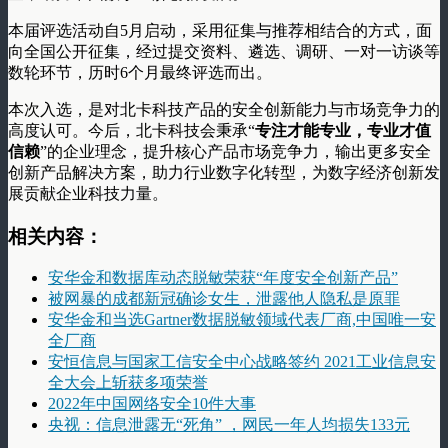
本届评选活动自5月启动，采用征集与推荐相结合的方式，面
向全国公开征集，经过提交资料、遴选、调研、一对一访谈等
数轮环节，历时6个月最终评选而出。
本次入选，是对北卡科技产品的安全创新能力与市场竞争力的
高度认可。今后，北卡科技会秉承“
专注才能专业，专业才值
信赖
”的企业理念，提升核心产品市场竞争力，输出更多安全
创新产品解决方案，助力行业数字化转型，为数字经济创新发
展贡献企业科技力量。
相关内容：
安华金和数据库动态脱敏荣获“年度安全创新产品”
被网暴的成都新冠确诊女生，泄露他人隐私是原罪
安华金和当选Gartner数据脱敏领域代表厂商,中国唯一安
全厂商
安恒信息与国家工信安全中心战略签约 2021工业信息安
全大会上斩获多项荣誉
2022年中国网络安全10件大事
央视：信息泄露无“死角” ，网民一年人均损失133元