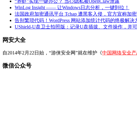
“养虾”实现一键办公？ 当心隐私被OpenClaw泄露
WinLog Insight —— 让Windows日志分析，一键到位！
法国政府加密通讯平台 Tchap 遭黑客入侵，官方宣称加
告别繁琐代码！WordPress 网站添加统计代码的终极解决
UShield-U盘卫士拍照版：记录U盘插拔、文件操作，并
网安大全
自2014年2月22日始，“游侠安全网”就在维护《
中国网络安全产
微信公众号