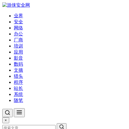
业界
安全
网络
办公
厂商
培训
应用
影音
数码
文摘
猎头
程序
站长
系统
随笔
×