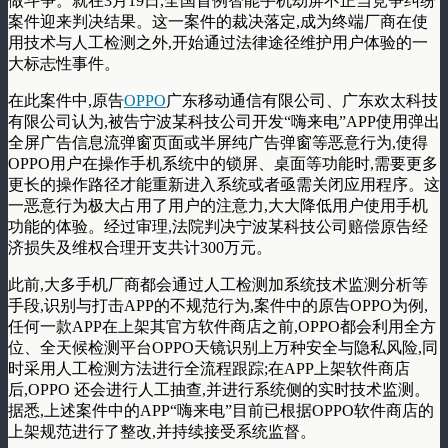
做斗争。就在3月19日,全国首例智能手机劫屏不正当竞争纠纷
案件迎来判决结果。这一案件的裁决落定,成为终端厂商在使
用技术与人工检测之外,开始通过法律途径维护用户体验的一
大标志性事件。
在此案件中,原告
OPPO
广东移动通信有限公司、广东欢太科技
有限公司认为,被告宁波某科技公司开发“嗨来电”APP使用弹出
全屏广告信息流弹窗页面或半屏纯广告弹窗等恶意行为,使得
OPPO用户在操作手机系统中的锁屏、桌面等功能时,需要更多
更长的操作路径才能重新进入系统或者亟需关闭应用程序。这
一恶意行为极大占用了用户的注意力,大大降低用户使用手机
功能的体验。经过审理,法院判决宁波某科技公司赔偿原告经
济损失及维权合理开支共计300万元。
此前,大多手机厂商都会通过人工检测加系统技术监测分析等
手段,识别与打击APP的不规范行为,案件中的原告OPPO为例,
任何一款APP在上架其官方软件商店之前,OPPO都会利用全方
位、全天候检测平台OPPO天镜识别上万种安全与隐私风险,同
时采用人工检测方法进行全流程跟踪;在APP上架软件商店
后,OPPO 还会进行人工抽查,并进行系统侧的实时技术监测。
据悉,上述案件中的APP“嗨来电”目前已根据OPPO软件商店的
上架规范进行了整改,并持续接受系统监督。