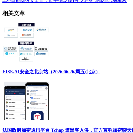
4.29首都网络安全日：世平信息联袂e安在线向你伸出橄榄枝
相关文章
EISS-AI安全之北京站（2026.06.26/周五/北京）
法国政府加密通讯平台 Tchap 遭黑客入侵，官方宣称加密聊