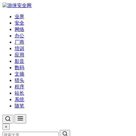
业界
安全
网络
办公
厂商
培训
应用
影音
数码
文摘
猎头
程序
站长
系统
随笔
×