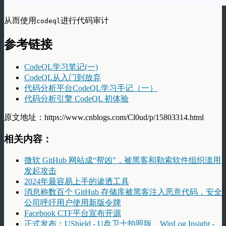
从而使用
进行代码审计
codeql
参考链接
CodeQL学习笔记(一)
CodeQL从入门到放弃
代码分析平台CodeQL学习手记（一）
代码分析引擎 CodeQL 初体验
原文地址：https://www.cnblogs.com/Cl0ud/p/15803314.html
相关内容：
微软 GitHub 网站成“帮凶”，被黑客和勒索软件组织滥用
发起攻击
2024年最容易上手的渗透工具
消息称数百个 GitHub 存储库被黑客注入恶意代码，安全
公司呼吁用户使用新版令牌
Facebook CTF平台宣布开源
正式发布：UShield - U盘卫士拍照版、WinLog Insight -