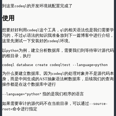
到这里
的开发环境就配置完成了
codeql
使用
想要好好利用
这个工具，
的相关语法也是我们需要学
codeql
ql
习的，不过
语法的知识我准备放到下一篇博客中进行介绍，
ql
这里先测试一下安装好的
环境。
codeql
以
为例，建立分析数据库，需要我们到等待审计源代码
python
的根目录，执行
为什么要建立数据库。因为
的处理对象并不是源代码本
codeql
身，而是中间生成的AST抽象语法树数据库，后续我们的查询
操作都是在这个数据库中进行
指的是我们程序的语言
--language="python"
如果需要审计的源代码不在当前目录，可以通过
--source-
命令进行指定
root=