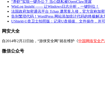
“养虾”实现一键办公？ 当心隐私被OpenClaw泄露
WinLog Insight —— 让Windows日志分析，一键到位！
法国政府加密通讯平台 Tchap 遭黑客入侵，官方宣称加
告别繁琐代码！WordPress 网站添加统计代码的终极解决
UShield-U盘卫士拍照版：记录U盘插拔、文件操作，并
网安大全
自2014年2月22日始，“游侠安全网”就在维护《
中国网络安全产
微信公众号