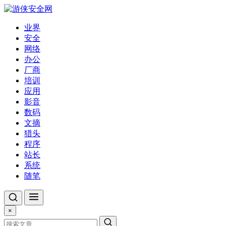
业界
安全
网络
办公
厂商
培训
应用
影音
数码
文摘
猎头
程序
站长
系统
随笔
×