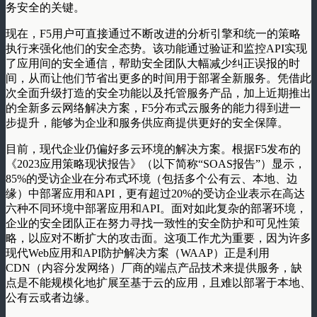
务安全的关键。
现在，F5用户可直接通过不断改进的分析引擎和统一的策略
执行来强化他们的安全态势。该功能通过验证和监控API实现
了应用间的安全通信，帮助安全团队大幅减少纠正误报的时
间，从而让他们节省出更多的时间用于部署全新服务。凭借此
次全面升级打造的安全功能以及托管服务产品，加上近期推出
的全新多云网络解决方案，F5分布式云服务的能力得到进一
步提升，能够为企业和服务供应商提供更好的安全保障。
目前，现代企业仍偏好多云环境的解决方案。根据F5发布的
《2023应用策略现状报告》（以下简称“SOAS报告”）显示，
85%的受访企业在分布式环境（包括多个公有云、本地、边
缘）中部署应用和API，更有超过20%的受访企业表示在高达
六种不同环境中部署应用和API。面对如此复杂的部署环境，
企业的安全团队正在努力寻找一致性的安全防护和可见性策
略，以应对不断扩大的攻击面。这项工作尤为重要，因为许多
现代Web应用和API防护解决方案（WAAP）正是利用
CDN（内容分发网络）厂商的端点产品技术来提供服务，缺
点是不能规模化地扩展至基于云的应用，且难以部署于本地、
公有云或者边缘。