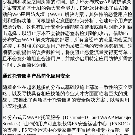
少检测和响应之间所需的时间。除了F5分布式云API防护解决
方案带来的基于AI的强大安全能力，F5此次还推出了由AI驱
动的Web应用防火墙（WAF）解决方案，其独特的恶意用户检
测和缓解功能，可根据确定意图的行为分析，创建每个用户的
威胁分数。这也有助于安全运维能够在警报或自动阻断之间做
出选择，以阻止原本不会被静态签名检测到的攻击。借助F5
分布式云WAAP解决方案的部署，所有途经F5的流量均会受到
监控，并对相关的恶意用户行为采取主动的安全防御措施。这
项新功能提供的误拦截抑制，将使阻止恶意流量变得更简单，
且不会意外地阻止合法用户，并减少启用特定应用防护所需的
时间，从而简化运维。
通过托管服务产品简化应用安全
随着企业在越来越多的分布式基础设施上部署一致性的安全策
略，以及寻找具备相应技能的专业人才方面面临着巨大的挑
战， F5推出了两项基于托管服务的安全解决方案，以帮助用
户应对挑战：
F5分布式云WAAP托管服务（Distributed Cloud WAAP Managed
Services）让F5的用户可直接获得F5 安全运营中心（F5 SOC）
的支持，F5 安全运营中心专家拥有丰富经验和专业技能，能