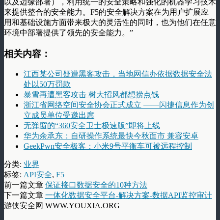
以及边缘部署），利用统一的安全策略和强化的机器学习技术
来提供整合的安全能力。F5的安全解决方案在为用户扩展应
用和基础设施方面带来极大的灵活性的同时，也为他们在任意
环境中部署提供了领先的安全能力。”
相关内容：
江西某公司疑遭黑客攻击，当地网信办依据数据安全法
处以50万罚款
暴雪再遭黑客攻击 树大招风都想捞点钱
浙江省网络空间安全协会正式成立 ——闪捷信息作为创
立成员单位受邀出席
无弹窗的“360安全卫士极速版”即将上线
华为余承东：自研操作系统最快今秋面市 兼容安卓
GeekPwn安全极客：小米9号平衡车可被远程控制
分类:
业界
标签:
API安全
,
F5
前一篇文章
保证接口数据安全的10种方法
下一篇文章
一体化数据安全平台-解决方案-数据API监控审计
游侠安全网 WWW.YOUXIA.ORG