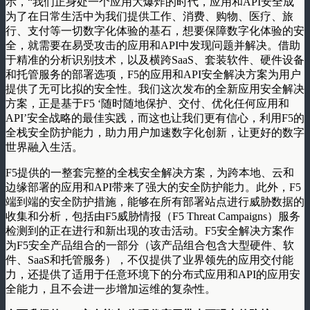
示，“我们正身处一个应用大爆炸的时代，应用和API安全成
为了在日常生活中为我们提供工作、消费、购物、医疗、旅
行、支付等一切数字化体验的基石，想要保障数字化体验的安
全，就需要在易受攻击的应用和API中发现问题并解决。借助
于精准的分析识别技术，以及横跨SaaS、套装软件、硬件设备
和托管服务的部署选项，F5的应用和API安全解决方案为用户
提供了无可比拟的安全性。我们这次发布的全新应用安全解决
方案，正是基于F5 ‘随时随地保护、交付、优化任何应用和
API’安全战略的最佳实践，而这也让我们更有信心，利用F5的
全栈安全防护能力，助力用户加速数字化创新，让更好的数字
世界融入生活。
F5提供的一整套完整的全栈安全解决方案，为跨本地、云和
边缘部署的应用和API带来了强大的安全防护能力。此外，F5
端到端的安全防护措施，能够在所有部署站点进行威胁数据的
收集和分析，包括由F5威胁情报（F5 Threat Campaigns）服务
检测到的正在进行和新出现的攻击活动。F5安全解决方案作
为F5安全产品组合的一部分（该产品组合包含大型硬件、软
件、SaaS和托管服务），不仅提供了业界领先的应用交付能
力，还提供了适用于任意环境下的分布式应用和API的应用安
全能力，且不会进一步增加运维的复杂性。