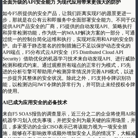
全面升级的API安全能力 为现代应用带来更强大的防护
如今F5所提供的安全产品，让我们距离实现F5的愿景更进一
步，那就是在公有云和即服务中全面部署安全能力。不同于仅
提供API产品安全的厂商，F5提供的自动发现API、策略执行
和异常检测功能，作为统一的WAAP解决方案的一部分，可通
过统一的控制台简化运维和执行，实现对应用和API的安全防
护。由于基于静态签名的控制措施已不足以保护动态变化的
API端点，F5分布式云API安全（F5 Distributed Cloud API
Security）借助优化的机器学习技术来自动发现API、进行威胁
检测和模式约束。通过观察所有端点的正常行为模式，F5先
进的分析引擎可帮助用户检测异常情况并完善API模式，以进
一步提升其整体的安全状况。除此之外，F5支持令牌识别功
能，以检测访问JWT令牌的异常行为，并可防止未经授权令牌
的使用。
AI已成为应用安全的必备技术
来自F5 SOAS报告的调查显示，近三分之二的企业将使用AI和
机器学习划入优先事项，并把安全列为最关键的应用场景，并
且，多家受访的企业CISO表示已将该能力视为一项安全措
施，能够在不影响效率或额外增加安全人员的情况下，大幅减