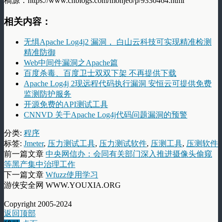
稿源：https://www.cnblogs.com/monjeo/p/9330464.html
相关内容：
无惧Apache Log4j2 漏洞， 白山云科技可实现精准检测
精准防御
Web中间件漏洞之Apache篇
百度杀毒、百度卫士双双下架 不再提供下载
Apache Log4j 2现远程代码执行漏洞 安恒云可提供免费
监测防护服务
开源免费的API测试工具
CNNVD 关于Apache Log4j代码问题漏洞的预警
分类:
程序
标签:
Jmeter
,
压力测试工具
,
压力测试软件
,
压测工具
,
压测软件
前一篇文章
中央网信办：会同有关部门深入推进摄像头偷窥
等黑产集中治理工作
下一篇文章
Wfuzz使用学习
游侠安全网 WWW.YOUXIA.ORG
Copyright 2005-2024
返回顶部