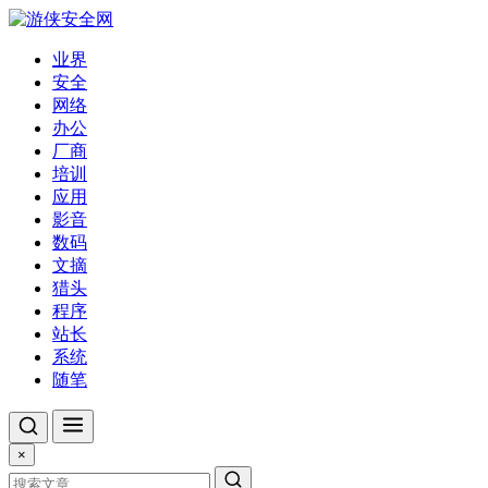
业界
安全
网络
办公
厂商
培训
应用
影音
数码
文摘
猎头
程序
站长
系统
随笔
×