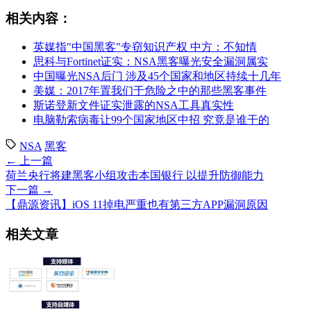
相关内容：
英媒指"中国黑客"专窃知识产权 中方：不知情
思科与Fortinet证实：NSA黑客曝光安全漏洞属实
中国曝光NSA后门 涉及45个国家和地区持续十几年
美媒：2017年置我们于危险之中的那些黑客事件
斯诺登新文件证实泄露的NSA工具真实性
电脑勒索病毒让99个国家地区中招 究竟是谁干的
NSA
黑客
← 上一篇
荷兰央行将建黑客小组攻击本国银行 以提升防御能力
下一篇 →
【鼎源资讯】iOS 11掉电严重也有第三方APP漏洞原因
相关文章