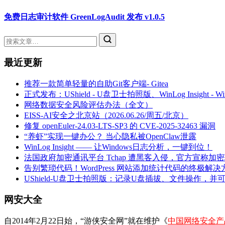
免费日志审计软件 GreenLogAudit 发布 v1.0.5
最近更新
推荐一款简单轻量的自助Git客户端- Gitea
正式发布：UShield - U盘卫士拍照版、WinLog Insight -
网络数据安全风险评估办法（全文）
EISS-AI安全之北京站（2026.06.26/周五/北京）
修复 openEuler-24.03-LTS-SP3 的 CVE-2025-32463 漏洞
“养虾”实现一键办公？ 当心隐私被OpenClaw泄露
WinLog Insight —— 让Windows日志分析，一键到位！
法国政府加密通讯平台 Tchap 遭黑客入侵，官方宣称加
告别繁琐代码！WordPress 网站添加统计代码的终极解决
UShield-U盘卫士拍照版：记录U盘插拔、文件操作，并
网安大全
自2014年2月22日始，“游侠安全网”就在维护《
中国网络安全产