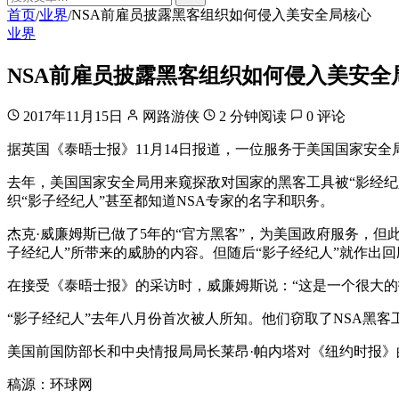
首页
业界
NSA前雇员披露黑客组织如何侵入美安全局核心
/
/
业界
NSA前雇员披露黑客组织如何侵入美安全
2017年11月15日
网路游侠
2 分钟阅读
0 评论
据英国《泰晤士报》11月14日报道，一位服务于美国国家安全局
去年，美国国家安全局用来窥探敌对国家的黑客工具被“影经纪
织“影子经纪人”甚至都知道NSA专家的名字和职务。
杰克·威廉姆斯已做了5年的“官方黑客”，为美国政府服务，
子经纪人”所带来的威胁的内容。但随后“影子经纪人”就作出
在接受《泰晤士报》的采访时，威廉姆斯说：“这是一个很大
“影子经纪人”去年八月份首次被人所知。他们窃取了NSA黑
美国前国防部长和中央情报局局长莱昂·帕内塔对《纽约时报》
稿源：环球网