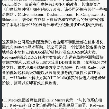
Gandhi创办，目前在印度拥有370多万的读者。其旗舰资产
《印度斯坦时报》拥有约95万读者。该公司还拥有其他一些知
名网站，如Livemint.com、Desimartini.com、HTCampus.com和
Shine.com。该公司在存储旧有系统和存档内容的数据中心部
署了本地和基于ISP的云端分布式拒绝服务(DDoS)防护措施。
这家媒体公司察觉到遭受到的攻击频率和数量都在稳步增长，
因此向Radware寻求帮助。该公司需要一个比现有设备更有效
地整合本地和云端DDoS防护措施的混合DDoS解决方案。
Radware的混合DDoS解决方案集成了永远在线的检测和缓解
措施(本地和云端)以及云端大流量DD攻击预防、清洗和24-7紧
急支持。将本地和云端解决方案结合起来可以利用Radware设
备的低延迟和高级功能以及云清洗服务的扩展性和多TB容
量。一旦Radware解决方案在HT Media落实到位进入概念验证
阶段，就可以立即有效拦截攻击。
HT Media集团首席信息官Rajiv Mishra表示：“与其他系统相
比，Radware的自动化策略调整让系统更易于部署。Radware