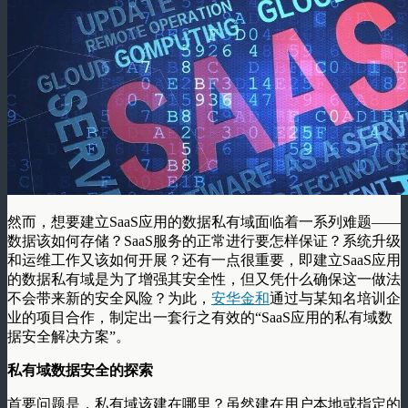
然而，想要建立
SaaS
应用的数据私有域面临着一系列难题
——
数据该如何存储？
SaaS
服务的正常进行要怎样保证？系统升级
和运维工作又该如何开展？还有一点很重要，即建立
SaaS
应用
的数据私有域是为了增强其安全性，但又凭什么确保这一做法
不会带来新的安全风险？为此，
安华金和
通过与某知名培训企
业的项目合作，制定出一套行之有效的
“SaaS
应用的私有域数
据安全解决方案
”
。
私有域数据安全的探索
首要问题是，私有域该建在哪里？虽然建在用户本地或指定的