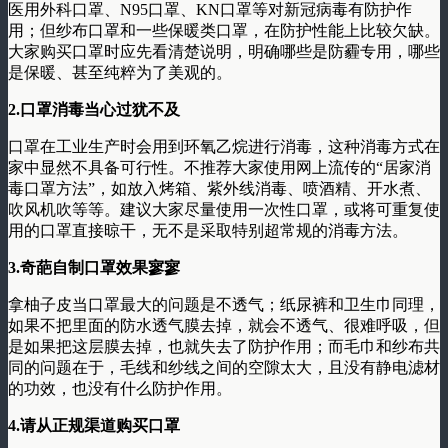
医用外科口罩、
N95
口罩、
KN
口罩等对新冠病毒有防护作
用；但纱布口罩和一些保暖类口罩，在防护性能上比较欠缺。
大家购买口罩时应先看清楚说明，明确哪些是防霾专用，哪些
是保暖、甚至纯粹为了美观的。
2.
口罩消毒当心过犹不及
口罩在工业生产时会用到环氧乙烷进行消毒，这种消毒方式在
家中显然不具备可行性。不推荐大家使用网上流传的
“
居家消
毒口罩方法
”
，如放入烤箱、紫外线消毒、喷酒精、开水煮、
吹风机吹等等。建议大家尽量使用一次性口罩，或将可重复使
用的口罩直接晾干，无不是采取特别超常规的消毒方法。
3.
奇葩自制口罩效果寥寥
拿柚子皮当口罩最大的问题是不透气；纸尿裤和卫生巾同理，
如果不把里面的防水透气膜去掉，就会不透气、很难呼吸，但
是如果把这层膜去掉，也就失去了防护作用；而毛巾和纱布共
同的问题在于，毛线和纱线之间的空隙太大，且没有静电滤材
的功效，也没有什么防护作用。
4.
请从正规渠道购买口罩