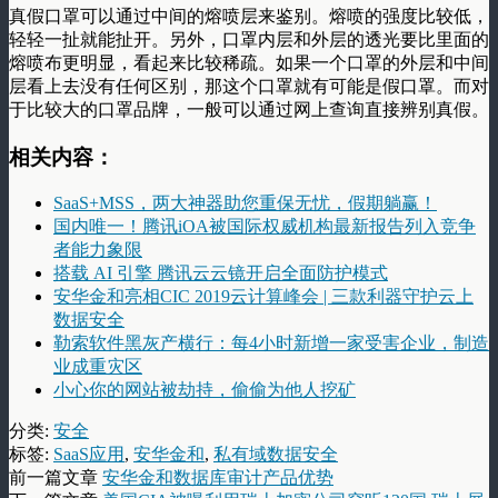
真假口罩可以通过中间的熔喷层来鉴别。熔喷的强度比较低，
轻轻一扯就能扯开。另外，口罩内层和外层的透光要比里面的
熔喷布更明显，看起来比较稀疏。如果一个口罩的外层和中间
层看上去没有任何区别，那这个口罩就有可能是假口罩。而对
于比较大的口罩品牌，一般可以通过网上查询直接辨别真假。
相关内容：
SaaS+MSS，两大神器助您重保无忧，假期躺赢！
国内唯一！腾讯iOA被国际权威机构最新报告列入竞争
者能力象限
搭载 AI 引擎 腾讯云云镜开启全面防护模式
安华金和亮相CIC 2019云计算峰会 | 三款利器守护云上
数据安全
勒索软件黑灰产横行：每4小时新增一家受害企业，制造
业成重灾区
小心你的网站被劫持，偷偷为他人挖矿
分类:
安全
标签:
SaaS应用
,
安华金和
,
私有域数据安全
前一篇文章
安华金和数据库审计产品优势