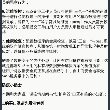
员的恶意行为；
6.
运维管控：
SaaS
企业工作人员仅可使用
“
三合一
”
分配的运维
账号进行必要权限下的操作，并对所有用户的核心数据进行数
据遮蔽，替换为
“****”
等字符以防泄密；而当工作人员需要较
高权限时，必须提交工单由用户方负责人审批通过后才可获
得；
7.
健康检查：
配置数据库的健康检查，以及
“
三合一
”
与
SaaS
系
统的双向健康检查，从而在第一时间发现工作异常状况并及时
应对，以确保业务系统的连续性。
解决了数据安全的内忧外患，让所有访问操作都有据可查，这
就是部署
SaaS
应用的私有域数据安全解决方案的价值所在
——
让用户将数据安全真正掌握在自己手中，自由而安全地享受
SaaS
服务带来的便利！
防疫小贴士
本期和大家说一说疫情期间与
“
防护利器
”
口罩有关的小知识：
1.
购买口罩请先看清种类