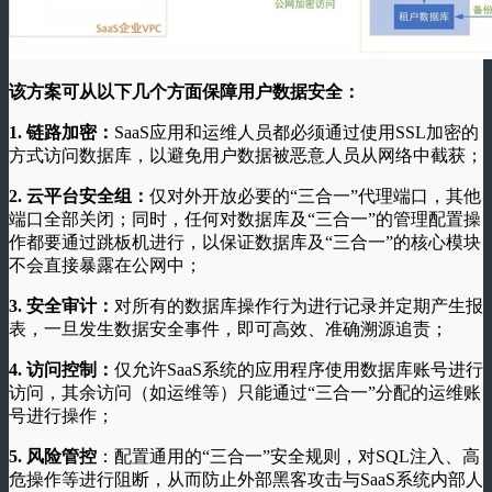
该方案可从以下几个方面保障用户数据安全：
1.
链路加密：
SaaS
应用和运维人员都必须通过使用
SSL
加密的
方式访问数据库，以避免用户数据被恶意人员从网络中截获；
2.
云平台安全组：
仅对外开放必要的
“
三合一
”
代理端口，其他
端口全部关闭；同时，任何对数据库及
“
三合一
”
的管理配置操
作都要通过跳板机进行，以保证数据库及
“
三合一
”
的核心模块
不会直接暴露在公网中；
3.
安全审计：
对所有的数据库操作行为进行记录并定期产生报
表，一旦发生数据安全事件，即可高效、准确溯源追责；
4.
访问控制：
仅允许
SaaS
系统的应用程序使用数据库账号进行
访问，其余访问（如运维等）只能通过
“
三合一
”
分配的运维账
号进行操作；
5.
风险管控
：配置通用的
“
三合一
”
安全规则，对
SQL
注入、高
危操作等进行阻断，从而防止外部黑客攻击与
SaaS
系统内部人