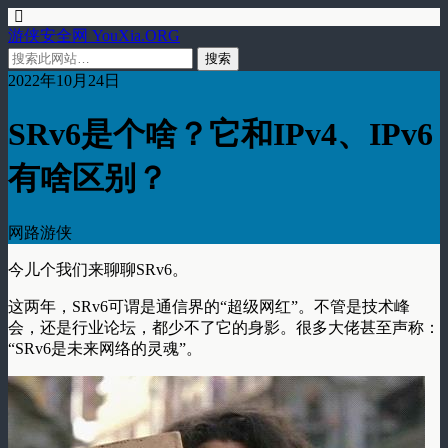
游侠安全网 YouXia.ORG
2022年10月24日
SRv6是个啥？它和IPv4、IPv6
有啥区别？
网路游侠
今儿个我们来聊聊SRv6。
这两年，SRv6可谓是通信界的“超级网红”。不管是技术峰
会，还是行业论坛，都少不了它的身影。很多大佬甚至声称：
“SRv6是未来网络的灵魂”。