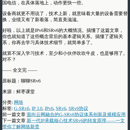
国电信，在具体落地上，动作更快一些。
设备商就更不用说了，技术上新，就意味着大量的设备需要替
换，业绩又有了新着落，简直美滋滋。
好啦，以上就是IPv6和SRv6的大概情况。搞懂了这篇文章，
你也就知道了这些概念背后的基本逻辑关系。搞懂了逻辑关
系，你再去学习具体技术细节，就简单多了。
就算不深入学习技术，至少和小伙伴吹吹牛皮，也是够用了。
对不？
—— 全文完 ——
原标题：聊聊SRv6
来源：鲜枣课堂
分类:
网络
标签:
G-SRv6
,
IP 3.0
,
IPv6
,
SRv6
,
SRv6协议
前一篇文章
面向云网融合的G-SRv6协议体系创新及规模应用
下一篇文章
新一代IP承载核心技术SRv6的转发原理——一文
带你了解网络新贵