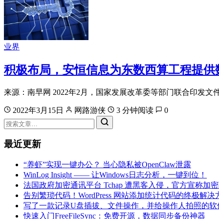
业界
积极布局，安恒信息为东数西算工程提供
来源：南早网 2022年2月，国家发展改革委等部门联合印发
2022年3月15日
网路游侠
3 分钟阅读
0
最近更新
“养虾”实现一键办公？ 当心隐私被OpenClaw泄露
WinLog Insight —— 让Windows日志分析，一键到位！
法国政府加密通讯平台 Tchap 遭黑客入侵，官方宣称加
告别繁琐代码！WordPress 网站添加统计代码的终极解决
写了一款记录U盘插拔、文件操作，并给操作人拍照的软
快速入门FreeFileSync：免费开源，数据同步备份神器