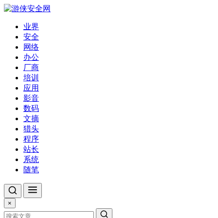
业界
安全
网络
办公
厂商
培训
应用
影音
数码
文摘
猎头
程序
站长
系统
随笔
×