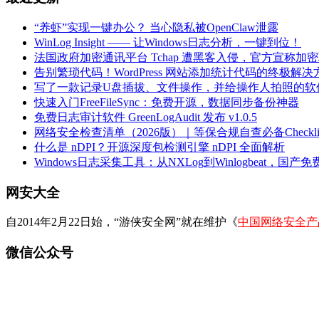
“养虾”实现一键办公？ 当心隐私被OpenClaw泄露
WinLog Insight —— 让Windows日志分析，一键到位！
法国政府加密通讯平台 Tchap 遭黑客入侵，官方宣称加
告别繁琐代码！WordPress 网站添加统计代码的终极解决
写了一款记录U盘插拔、文件操作，并给操作人拍照的软
快速入门FreeFileSync：免费开源，数据同步备份神器
免费日志审计软件 GreenLogAudit 发布 v1.0.5
网络安全检查清单（2026版）｜等保合规自查必备Checklis
什么是 nDPI？开源深度包检测引擎 nDPI 全面解析
Windows日志采集工具：从NXLog到Winlogbeat，国产免费
网安大全
自2014年2月22日始，“游侠安全网”就在维护《
中国网络安全产
微信公众号