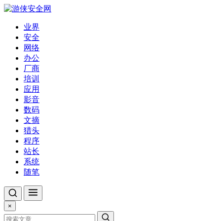
业界
安全
网络
办公
厂商
培训
应用
影音
数码
文摘
猎头
程序
站长
系统
随笔
×