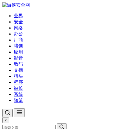
业界
安全
网络
办公
厂商
培训
应用
影音
数码
文摘
猎头
程序
站长
系统
随笔
×