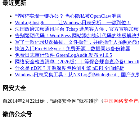
最近更新
“养虾”实现一键办公？ 当心隐私被OpenClaw泄露
WinLog Insight —— 让Windows日志分析，一键到位！
法国政府加密通讯平台 Tchap 遭黑客入侵，官方宣称加
告别繁琐代码！WordPress 网站添加统计代码的终极解决
写了一款记录U盘插拔、文件操作，并给操作人拍照的软
快速入门FreeFileSync：免费开源，数据同步备份神器
免费日志审计软件 GreenLogAudit 发布 v1.0.5
网络安全检查清单（2026版）｜等保合规自查必备Checklis
什么是 nDPI？开源深度包检测引擎 nDPI 全面解析
Windows日志采集工具：从NXLog到Winlogbeat，国产免费
网安大全
自2014年2月22日始，“游侠安全网”就在维护《
中国网络安全产
微信公众号